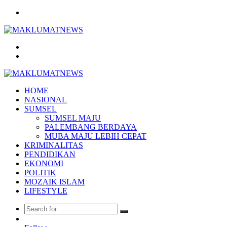
Menu
Search
for
Log
In
HOME
NASIONAL
SUMSEL
SUMSEL MAJU
PALEMBANG BERDAYA
MUBA MAJU LEBIH CEPAT
KRIMINALITAS
PENDIDIKAN
EKONOMI
POLITIK
MOZAIK ISLAM
LIFESTYLE
Search
Random
for