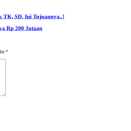
TK, SD, Ini Tujuannya..!
ya Rp 200 Jutaan
dai
*