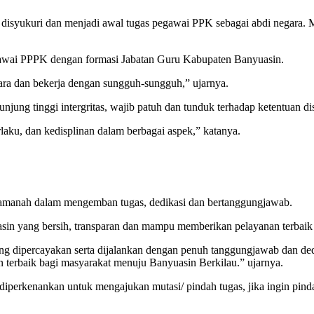
syukuri dan menjadi awal tugas pegawai PPK sebagai abdi negara. Me
gawai PPPK dengan formasi Jabatan Guru Kabupaten Banyuasin.
ara dan bekerja dengan sungguh-sungguh,” ujarnya.
ng tinggi intergritas, wajib patuh dan tunduk terhadap ketentuan disi
aku, dan kedisplinan dalam berbagai aspek,” katanya.
a amanah dalam mengemban tugas, dedikasi dan bertanggungjawab.
n yang bersih, transparan dan mampu memberikan pelayanan terbaik 
ng dipercayakan serta dijalankan dengan penuh tanggungjawab dan d
terbaik bagi masyarakat menuju Banyuasin Berkilau.” ujarnya.
diperkenankan untuk mengajukan mutasi/ pindah tugas, jika ingin pind