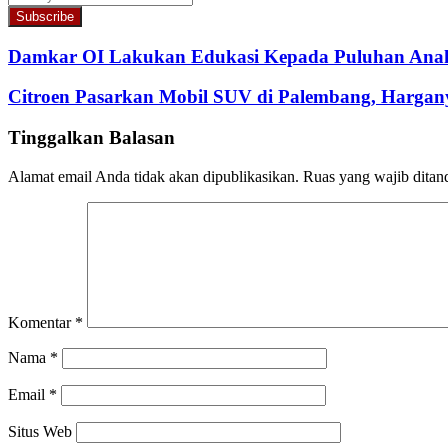
your
Email
address
Damkar OI Lakukan Edukasi Kepada Puluhan Anak 
Citroen Pasarkan Mobil SUV di Palembang, Hargan
Tinggalkan Balasan
Alamat email Anda tidak akan dipublikasikan.
Ruas yang wajib ditan
Komentar
*
Nama
*
Email
*
Situs Web