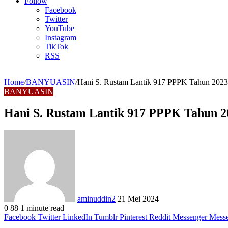
Article
Follow
Facebook
Twitter
YouTube
Instagram
TikTok
RSS
Home
/
BANYUASIN
/
Hani S. Rustam Lantik 917 PPPK Tahun 2023
BANYUASIN
Hani S. Rustam Lantik 917 PPPK Tahun 2
Send
an
email
aminuddin2
21 Mei 2024
0
88
1 minute read
Facebook
Twitter
LinkedIn
Tumblr
Pinterest
Reddit
Messenger
Mess