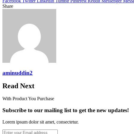
Facebook
Twitter
LinkedIn
Tumblr
Pinterest
Reddit
Messenger
Mess
Share
Facebook
Twitter
LinkedIn
Pinterest
Reddit
Messenger
Messenger
WhatsApp
Telegram
Share
Print
via
Email
aminuddin2
Read Next
With Product You Purchase
Subscribe to our mailing list to get the new updates!
Lorem ipsum dolor sit amet, consectetur.
Enter