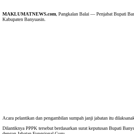
MAKLUMATNEWS.com
, Pangkalan Balai — Penjabat Bupati Ba
Kabupaten Banyuasin.
Acara pelantikan dan pengambilan sumpah janji jabatan itu dilaksan
Dilantiknya PPPK tersebut berdasarkan surat keputusan Bupati Ba
dengan Jabatan Fungsional Guru.