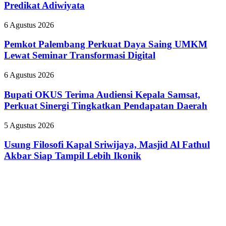
Banyak
Predikat Adiwiyata
Nyinyiri
Sekolah
Pasien
Raih
BPJS
Pemkot
6 Agustus 2026
Predikat
Palembang
Adiwiyata
Perkuat
Pemkot Palembang Perkuat Daya Saing UMKM
Daya
Lewat Seminar Transformasi Digital
Saing
UMKM
Bupati
6 Agustus 2026
Lewat
OKUS
Seminar
Terima
Bupati OKUS Terima Audiensi Kepala Samsat,
Transformasi
Audiensi
Perkuat Sinergi Tingkatkan Pendapatan Daerah
Digital
Kepala
Samsat,
Usung
5 Agustus 2026
Perkuat
Filosofi
Sinergi
Kapal
Usung Filosofi Kapal Sriwijaya, Masjid Al Fathul
Tingkatkan
Sriwijaya,
Akbar Siap Tampil Lebih Ikonik
Pendapatan
Masjid
Daerah
Al
Fathul
Akbar
Siap
Tampil
Lebih
Ikonik