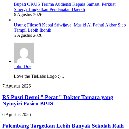
Bupati OKUS Terima Audiensi Kepala Samsat, Perkuat
Sinergi Tingkatkan Pendapatan Daerah
6 Agustus 2026
Usung Filosofi Kapal Sriwijaya, Masjid Al Fathul Akbar Siap
Tampil Lebih Ikonik
5 Agustus 2026
John Doe
Love the TieLabs Logo :)...
RS
7 Agustus 2026
Pusri
Resmi
RS Pusri Resmi ” Pecat ” Dokter Tamara yang
”
Nyinyiri Pasien BPJS
Pecat
”
Palembang
6 Agustus 2026
Dokter
Targetkan
Tamara
Lebih
Palembang Targetkan Lebih Banyak Sekolah Raih
yang