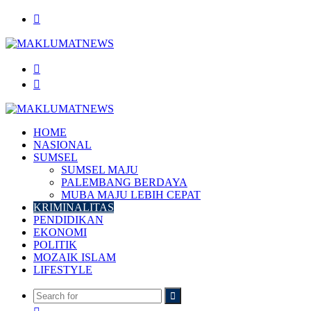
Menu
Search
for
Log
In
HOME
NASIONAL
SUMSEL
SUMSEL MAJU
PALEMBANG BERDAYA
MUBA MAJU LEBIH CEPAT
KRIMINALITAS
PENDIDIKAN
EKONOMI
POLITIK
MOZAIK ISLAM
LIFESTYLE
Search
Random