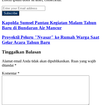
Enter
your
Email
address
Kapolda Sumsel Pantau Kegiatan Malam Tahun
Baru di Bundaran Air Mancur
Proyektil Peluru "Nyasar" ke Rumah Warga Saat
Gelar Acara Tahun Baru
Tinggalkan Balasan
Alamat email Anda tidak akan dipublikasikan.
Ruas yang wajib
ditandai
*
Komentar
*