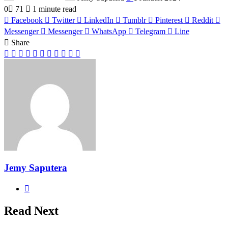
0
71
1 minute read
Facebook
Twitter
LinkedIn
Tumblr
Pinterest
Reddit
Messenger
Messenger
WhatsApp
Telegram
Line
Share
Facebook
Twitter
LinkedIn
Pinterest
Reddit
Messenger
Messenger
WhatsApp
Telegram
Share
Print
via
Email
Jemy Saputera
Website
Read Next