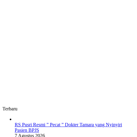
Terbaru
RS Pusri Resmi ” Pecat ” Dokter Tamara yang Nyinyiri
Pasien BPJS
7 Agustus 2026