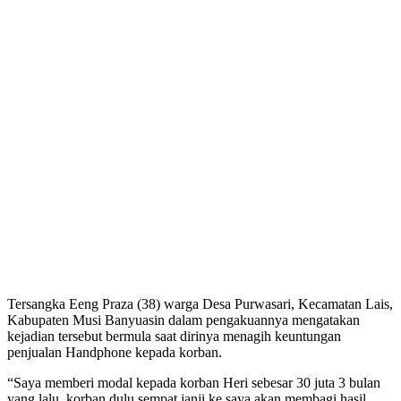
Tersangka Eeng Praza (38) warga Desa Purwasari, Kecamatan Lais,
Kabupaten Musi Banyuasin dalam pengakuannya mengatakan
kejadian tersebut bermula saat dirinya menagih keuntungan
penjualan Handphone kepada korban.
“Saya memberi modal kepada korban Heri sebesar 30 juta 3 bulan
yang lalu, korban dulu sempat janji ke saya akan membagi hasil