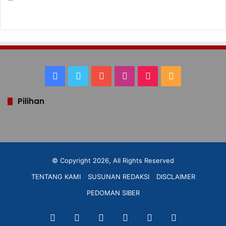
Facebook
Twitter
YouTube
Instagram
TikTok
RSS
Pilihan
© Copyright 2026, All Rights Reserved
TENTANG KAMI
SUSUNAN REDAKSI
DISCLAIMER
PEDOMAN SIBER
Facebook
Twitter
YouTube
Instagram
TikTok
RSS