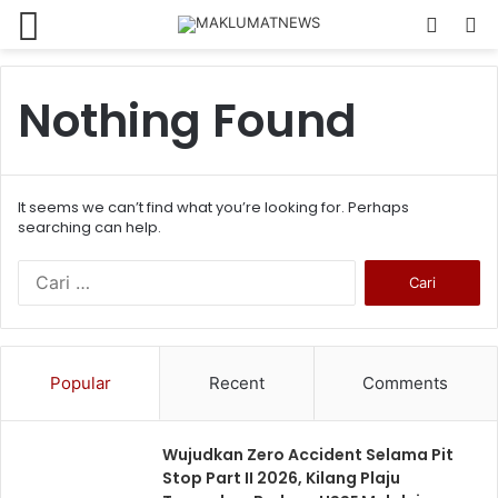
Menu
Log
S
In
fo
Nothing Found
It seems we can’t find what you’re looking for. Perhaps
searching can help.
Cari
untuk:
Popular
Recent
Comments
Wujudkan Zero Accident Selama Pit
Stop Part II 2026, Kilang Plaju