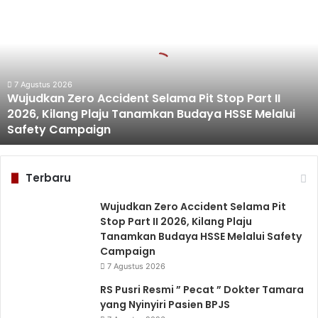
Zero
Accident
Selama
Pit
Stop
Part
7 Agustus 2026
Wujudkan Zero Accident Selama Pit Stop Part II
II
2026, Kilang Plaju Tanamkan Budaya HSSE Melalui
2026,
Safety Campaign
Kilang
Plaju
Tanamkan
Budaya
Terbaru
HSSE
Melalui
Wujudkan Zero Accident Selama Pit
Safety
Stop Part II 2026, Kilang Plaju
Campaign
Tanamkan Budaya HSSE Melalui Safety
Campaign
7 Agustus 2026
RS Pusri Resmi ” Pecat ” Dokter Tamara
yang Nyinyiri Pasien BPJS