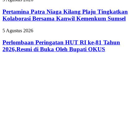
Rumah,
Patra
Pemkab
Niaga
Pertamina Patra Niaga Kilang Plaju Tingkatkan
OKUS
Kilang
Perkuat
Kolaborasi Bersama Kanwil Kemenkum Sumsel
Plaju
Kolaborasi
Tingkatkan
dengan
Perlombaan
5 Agustus 2026
Kolaborasi
Pemprov
Peringatan
Bersama
Sumsel
HUT
Perlombaan Peringatan HUT RI ke-81 Tahun
Kanwil
RI
2026,Resmi di Buka Oleh Bupati OKUS
Kemenkum
ke-
Sumsel
81
Tahun
2026,Resmi
di
Buka
Oleh
Bupati
OKUS