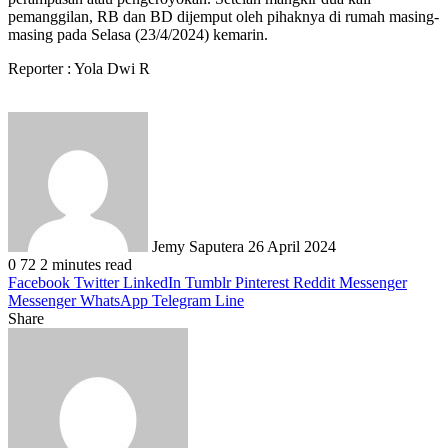
pemanggilan, RB dan BD dijemput oleh pihaknya di rumah masing-
masing pada Selasa (23/4/2024) kemarin.
Reporter : Yola Dwi R
Send
an
email
Jemy Saputera
26 April 2024
0
72
2 minutes read
Facebook
Twitter
LinkedIn
Tumblr
Pinterest
Reddit
Messenger
Messenger
WhatsApp
Telegram
Line
Share
Facebook
Twitter
LinkedIn
Pinterest
Reddit
Messenger
Messenger
WhatsApp
Telegram
Share
Print
via
Email