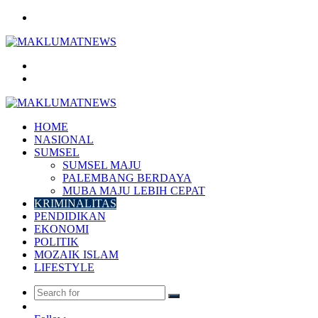
Menu
Search
for
Log
In
HOME
NASIONAL
SUMSEL
SUMSEL MAJU
PALEMBANG BERDAYA
MUBA MAJU LEBIH CEPAT
KRIMINALITAS
PENDIDIKAN
EKONOMI
POLITIK
MOZAIK ISLAM
LIFESTYLE
Search
Random
for