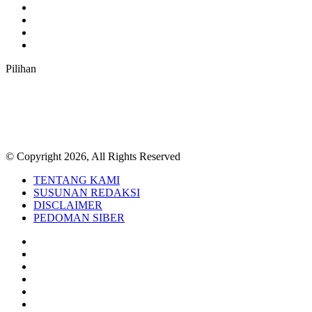
YouTube
Instagram
TikTok
RSS
Pilihan
© Copyright 2026, All Rights Reserved
TENTANG KAMI
SUSUNAN REDAKSI
DISCLAIMER
PEDOMAN SIBER
Facebook
Twitter
YouTube
Instagram
TikTok
RSS