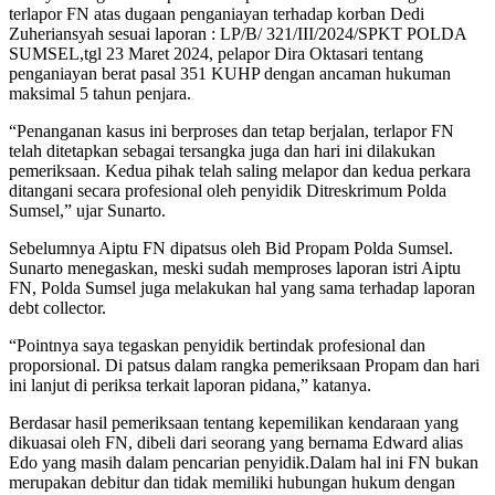
terlapor FN atas dugaan penganiayan terhadap korban Dedi
Zuheriansyah sesuai laporan : LP/B/ 321/III/2024/SPKT POLDA
SUMSEL,tgl 23 Maret 2024, pelapor Dira Oktasari tentang
penganiayan berat pasal 351 KUHP dengan ancaman hukuman
maksimal 5 tahun penjara.
“Penanganan kasus ini berproses dan tetap berjalan, terlapor FN
telah ditetapkan sebagai tersangka juga dan hari ini dilakukan
pemeriksaan. Kedua pihak telah saling melapor dan kedua perkara
ditangani secara profesional oleh penyidik Ditreskrimum Polda
Sumsel,” ujar Sunarto.
Sebelumnya Aiptu FN dipatsus oleh Bid Propam Polda Sumsel.
Sunarto menegaskan, meski sudah memproses laporan istri Aiptu
FN, Polda Sumsel juga melakukan hal yang sama terhadap laporan
debt collector.
“Pointnya saya tegaskan penyidik bertindak profesional dan
proporsional. Di patsus dalam rangka pemeriksaan Propam dan hari
ini lanjut di periksa terkait laporan pidana,” katanya.
Berdasar hasil pemeriksaan tentang kepemilikan kendaraan yang
dikuasai oleh FN, dibeli dari seorang yang bernama Edward alias
Edo yang masih dalam pencarian penyidik.Dalam hal ini FN bukan
merupakan debitur dan tidak memiliki hubungan hukum dengan