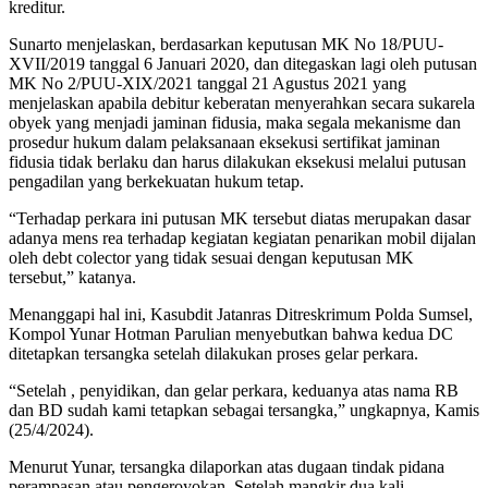
kreditur.
Sunarto menjelaskan, berdasarkan keputusan MK No 18/PUU-
XVII/2019 tanggal 6 Januari 2020, dan ditegaskan lagi oleh putusan
MK No 2/PUU-XIX/2021 tanggal 21 Agustus 2021 yang
menjelaskan apabila debitur keberatan menyerahkan secara sukarela
obyek yang menjadi jaminan fidusia, maka segala mekanisme dan
prosedur hukum dalam pelaksanaan eksekusi sertifikat jaminan
fidusia tidak berlaku dan harus dilakukan eksekusi melalui putusan
pengadilan yang berkekuatan hukum tetap.
“Terhadap perkara ini putusan MK tersebut diatas merupakan dasar
adanya mens rea terhadap kegiatan kegiatan penarikan mobil dijalan
oleh debt colector yang tidak sesuai dengan keputusan MK
tersebut,” katanya.
Menanggapi hal ini, Kasubdit Jatanras Ditreskrimum Polda Sumsel,
Kompol Yunar Hotman Parulian menyebutkan bahwa kedua DC
ditetapkan tersangka setelah dilakukan proses gelar perkara.
“Setelah , penyidikan, dan gelar perkara, keduanya atas nama RB
dan BD sudah kami tetapkan sebagai tersangka,” ungkapnya, Kamis
(25/4/2024).
Menurut Yunar, tersangka dilaporkan atas dugaan tindak pidana
perampasan atau pengeroyokan. Setelah mangkir dua kali