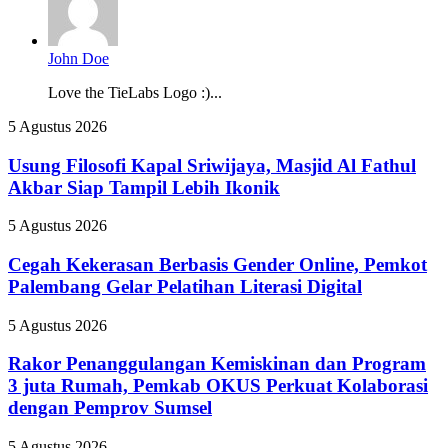
John Doe
Love the TieLabs Logo :)...
Usung
5 Agustus 2026
Filosofi
Kapal
Usung Filosofi Kapal Sriwijaya, Masjid Al Fathul
Sriwijaya,
Akbar Siap Tampil Lebih Ikonik
Masjid
Al
Cegah
5 Agustus 2026
Fathul
Kekerasan
Akbar
Berbasis
Cegah Kekerasan Berbasis Gender Online, Pemkot
Siap
Gender
Palembang Gelar Pelatihan Literasi Digital
Tampil
Online,
Lebih
Pemkot
Ikonik
Rakor
5 Agustus 2026
Palembang
Penanggulangan
Gelar
Kemiskinan
Rakor Penanggulangan Kemiskinan dan Program
Pelatihan
dan
3 juta Rumah, Pemkab OKUS Perkuat Kolaborasi
Literasi
Program
Digital
dengan Pemprov Sumsel
3
juta
Pertamina
5 Agustus 2026