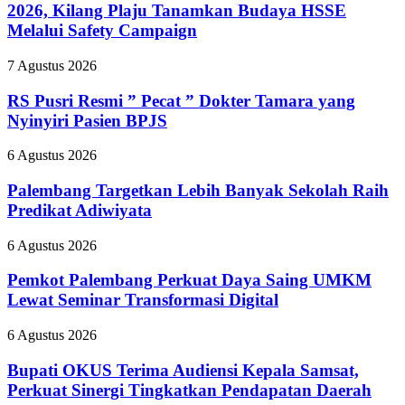
Selama
2026, Kilang Plaju Tanamkan Budaya HSSE
Pit
Melalui Safety Campaign
Stop
Part
RS
7 Agustus 2026
II
Pusri
2026,
Resmi
RS Pusri Resmi ” Pecat ” Dokter Tamara yang
Kilang
”
Plaju
Nyinyiri Pasien BPJS
Pecat
Tanamkan
”
Budaya
Palembang
6 Agustus 2026
Dokter
HSSE
Targetkan
Tamara
Melalui
Lebih
Palembang Targetkan Lebih Banyak Sekolah Raih
yang
Safety
Banyak
Predikat Adiwiyata
Nyinyiri
Campaign
Sekolah
Pasien
Raih
BPJS
Pemkot
6 Agustus 2026
Predikat
Palembang
Adiwiyata
Perkuat
Pemkot Palembang Perkuat Daya Saing UMKM
Daya
Lewat Seminar Transformasi Digital
Saing
UMKM
Bupati
6 Agustus 2026
Lewat
OKUS
Seminar
Terima
Bupati OKUS Terima Audiensi Kepala Samsat,
Transformasi
Audiensi
Perkuat Sinergi Tingkatkan Pendapatan Daerah
Digital
Kepala