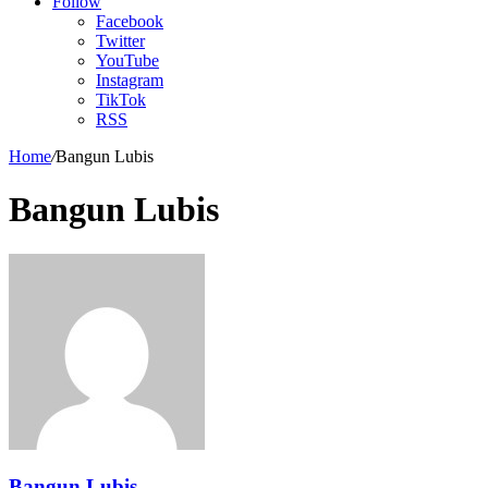
Article
Follow
Facebook
Twitter
YouTube
Instagram
TikTok
RSS
Home
/
Bangun Lubis
Bangun Lubis
Bangun Lubis