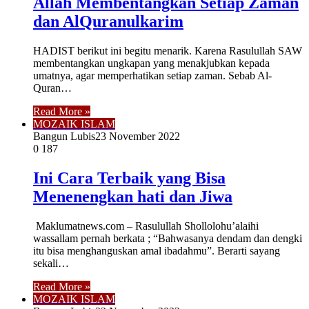
Allah Membentangkan Setiap Zaman
dan AlQuranulkarim
HADIST berikut ini begitu menarik. Karena Rasulullah SAW
membentangkan ungkapan yang menakjubkan kepada
umatnya, agar memperhatikan setiap zaman. Sebab Al-
Quran…
Read More »
MOZAIK ISLAM
Bangun Lubis
23 November 2022
0
187
Ini Cara Terbaik yang Bisa
Menenengkan hati dan Jiwa
Maklumatnews.com – Rasulullah Shollolohu’alaihi
wassallam pernah berkata ; “Bahwasanya dendam dan dengki
itu bisa menghanguskan amal ibadahmu”. Berarti sayang
sekali…
Read More »
MOZAIK ISLAM