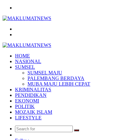
Menu
Search
for
Log
In
HOME
NASIONAL
SUMSEL
SUMSEL MAJU
PALEMBANG BERDAYA
MUBA MAJU LEBIH CEPAT
KRIMINALITAS
PENDIDIKAN
EKONOMI
POLITIK
MOZAIK ISLAM
LIFESTYLE
Search
Random
for