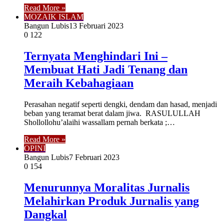
Read More »
MOZAIK ISLAM
Bangun Lubis
13 Februari 2023
0
122
Ternyata Menghindari Ini –
Membuat Hati Jadi Tenang dan
Meraih Kebahagiaan
Perasahan negatif seperti dengki, dendam dan hasad, menjadi
beban yang teramat berat dalam jiwa. RASULULLAH
Shollollohu’alaihi wassallam pernah berkata ;…
Read More »
OPINI
Bangun Lubis
7 Februari 2023
0
154
Menurunnya Moralitas Jurnalis
Melahirkan Produk Jurnalis yang
Dangkal