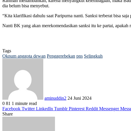
Rahman menambahkan, karena menyangkut kelembagaan, maka Badan
dia belum bisa menyebut.
“Kita klarifikasi dahulu saat Paripurna nanti. Sanksi terberat bisa 
Nanti BK yang akan merekomendasikan sanksi itu ke partai, apakah ri
Tags
Oknum anggota dewan
Penggerebekan
pns
Selingkuh
Send
an
email
aminuddin2
24 Juni 2024
0
81
1 minute read
Facebook
Twitter
LinkedIn
Tumblr
Pinterest
Reddit
Messenger
Mess
Share
Facebook
Twitter
LinkedIn
Pinterest
Reddit
Messenger
Messenger
WhatsApp
Telegram
Share
Print
via
Email