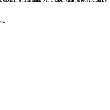
konfirmasi lebih lanjut. Namun kapan kepastian penyelidikan BK
sel
.