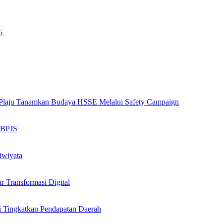
26
ng Plaju Tanamkan Budaya HSSE Melalui Safety Campaign
n BPJS
iwiyata
Transformasi Digital
i Tingkatkan Pendapatan Daerah