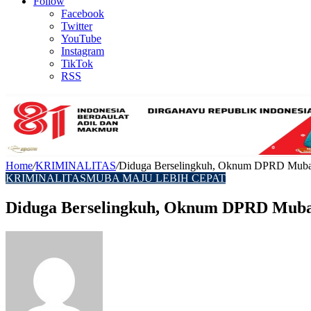
Article
Follow
Facebook
Twitter
YouTube
Instagram
TikTok
RSS
Home
/
KRIMINALITAS
/
Diduga Berselingkuh, Oknum DPRD Muba 
KRIMINALITAS
MUBA MAJU LEBIH CEPAT
Diduga Berselingkuh, Oknum DPRD Muba 
Send
an
email