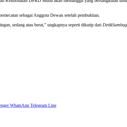
 Kehormatan DPRD Muba akan memanggil yang bersangkutan untuk di
saja pemecatan sebagai Anggota Dewan setelah pembuktian.
ngan, sedang atau berat,” ungkapnya seperti dikutip dari
DetikSumbag
enger
WhatsApp
Telegram
Line