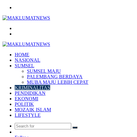
Menu
Search
for
Log
In
HOME
NASIONAL
SUMSEL
SUMSEL MAJU
PALEMBANG BERDAYA
MUBA MAJU LEBIH CEPAT
KRIMINALITAS
PENDIDIKAN
EKONOMI
POLITIK
MOZAIK ISLAM
LIFESTYLE
Search
Random
for