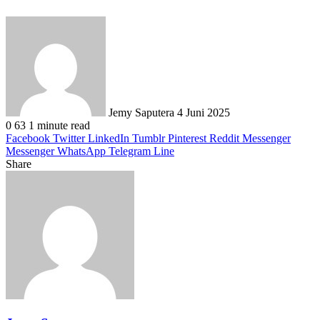
Send
an
email
Jemy Saputera
4 Juni 2025
0
63
1 minute read
Facebook
Twitter
LinkedIn
Tumblr
Pinterest
Reddit
Messenger
Messenger
WhatsApp
Telegram
Line
Share
Facebook
Twitter
LinkedIn
Pinterest
Reddit
Messenger
Messenger
WhatsApp
Telegram
Share
Print
via
Email