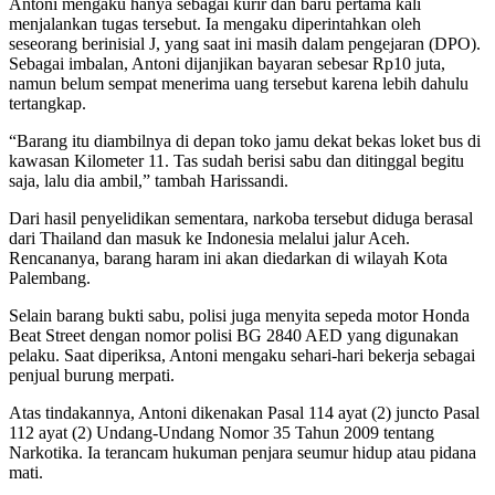
Antoni mengaku hanya sebagai kurir dan baru pertama kali
menjalankan tugas tersebut. Ia mengaku diperintahkan oleh
seseorang berinisial J, yang saat ini masih dalam pengejaran (DPO).
Sebagai imbalan, Antoni dijanjikan bayaran sebesar Rp10 juta,
namun belum sempat menerima uang tersebut karena lebih dahulu
tertangkap.
“Barang itu diambilnya di depan toko jamu dekat bekas loket bus di
kawasan Kilometer 11. Tas sudah berisi sabu dan ditinggal begitu
saja, lalu dia ambil,” tambah Harissandi.
Dari hasil penyelidikan sementara, narkoba tersebut diduga berasal
dari Thailand dan masuk ke Indonesia melalui jalur Aceh.
Rencananya, barang haram ini akan diedarkan di wilayah Kota
Palembang.
Selain barang bukti sabu, polisi juga menyita sepeda motor Honda
Beat Street dengan nomor polisi BG 2840 AED yang digunakan
pelaku. Saat diperiksa, Antoni mengaku sehari-hari bekerja sebagai
penjual burung merpati.
Atas tindakannya, Antoni dikenakan Pasal 114 ayat (2) juncto Pasal
112 ayat (2) Undang-Undang Nomor 35 Tahun 2009 tentang
Narkotika. Ia terancam hukuman penjara seumur hidup atau pidana
mati.