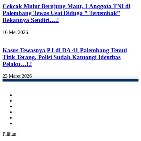
Cekcok Mulut Berujung Maut, 1 Anggota TNI di
Palembang Tewas Usai Diduga ” Tertembak”
Rekannya Sendiri….!
16 Mei 2026
Kasus Tewasnya PJ di DA 41 Palembang Temui
Titik Terang, Polisi Sudah Kantongi Identitas
Pelaku…!.!
23 Maret 2026
Facebook
Twitter
YouTube
Instagram
TikTok
RSS
Pilihan