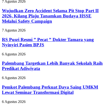
Wujudkan
7 Agustus 2026
Zero
Accident
Wujudkan Zero Accident Selama Pit Stop Part II
Selama
2026, Kilang Plaju Tanamkan Budaya HSSE
Pit
Melalui Safety Campaign
Stop
Part
RS
7 Agustus 2026
II
Pusri
2026,
Resmi
RS Pusri Resmi ” Pecat ” Dokter Tamara yang
Kilang
”
Plaju
Nyinyiri Pasien BPJS
Pecat
Tanamkan
”
Budaya
Palembang
6 Agustus 2026
Dokter
HSSE
Targetkan
Tamara
Melalui
Lebih
Palembang Targetkan Lebih Banyak Sekolah Raih
yang
Safety
Banyak
Predikat Adiwiyata
Nyinyiri
Campaign
Sekolah
Pasien
Raih
BPJS
Pemkot
6 Agustus 2026
Predikat
Palembang
Adiwiyata
Perkuat
Pemkot Palembang Perkuat Daya Saing UMKM
Daya
Lewat Seminar Transformasi Digital
Saing
UMKM
Bupati
6 Agustus 2026
Lewat
OKUS