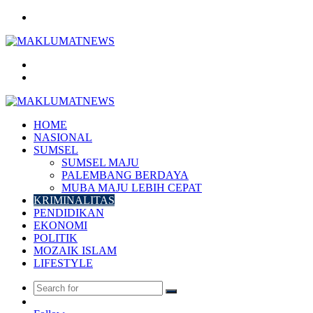
Menu
Search
for
Log
In
HOME
NASIONAL
SUMSEL
SUMSEL MAJU
PALEMBANG BERDAYA
MUBA MAJU LEBIH CEPAT
KRIMINALITAS
PENDIDIKAN
EKONOMI
POLITIK
MOZAIK ISLAM
LIFESTYLE
Search
Random
for