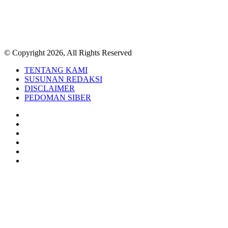
© Copyright 2026, All Rights Reserved
TENTANG KAMI
SUSUNAN REDAKSI
DISCLAIMER
PEDOMAN SIBER
Facebook
Twitter
YouTube
Instagram
TikTok
RSS
Back
to
top
button