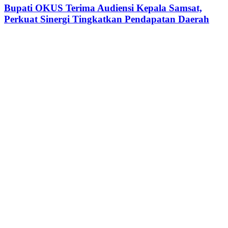
Seminar
Terima
Bupati OKUS Terima Audiensi Kepala Samsat,
Transformasi
Audiensi
Perkuat Sinergi Tingkatkan Pendapatan Daerah
Digital
Kepala
Samsat,
Perkuat
Sinergi
Tingkatkan
Pendapatan
Daerah