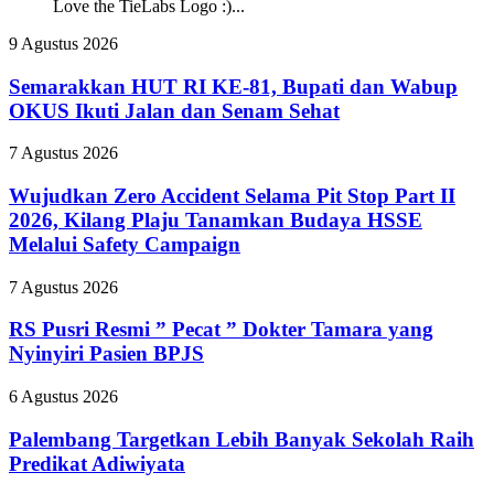
Love the TieLabs Logo :)...
Semarakkan
9 Agustus 2026
HUT
RI
Semarakkan HUT RI KE-81, Bupati dan Wabup
KE-
OKUS Ikuti Jalan dan Senam Sehat
81,
Bupati
Wujudkan
7 Agustus 2026
dan
Zero
Wabup
Accident
Wujudkan Zero Accident Selama Pit Stop Part II
OKUS
Selama
2026, Kilang Plaju Tanamkan Budaya HSSE
Ikuti
Pit
Jalan
Melalui Safety Campaign
Stop
dan
Part
Senam
RS
7 Agustus 2026
II
Sehat
Pusri
2026,
Resmi
RS Pusri Resmi ” Pecat ” Dokter Tamara yang
Kilang
”
Plaju
Nyinyiri Pasien BPJS
Pecat
Tanamkan
”
Budaya
Palembang
6 Agustus 2026
Dokter
HSSE
Targetkan
Tamara
Melalui
Lebih
Palembang Targetkan Lebih Banyak Sekolah Raih
yang
Safety
Banyak
Predikat Adiwiyata
Nyinyiri
Campaign
Sekolah
Pasien