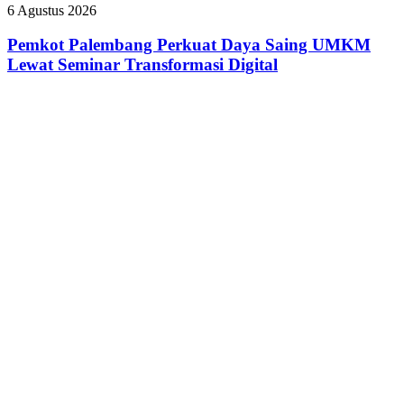
Raih
BPJS
Pemkot
6 Agustus 2026
Predikat
Palembang
Adiwiyata
Perkuat
Pemkot Palembang Perkuat Daya Saing UMKM
Daya
Lewat Seminar Transformasi Digital
Saing
UMKM
Lewat
Seminar
Transformasi
Digital