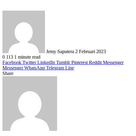
Send
an
email
Jemy Saputera
2 Februari 2023
0
113
1 minute read
Facebook
Twitter
LinkedIn
Tumblr
Pinterest
Reddit
Messenger
Messenger
WhatsApp
Telegram
Line
Share
Facebook
Twitter
LinkedIn
Pinterest
Reddit
Messenger
Messenger
WhatsApp
Telegram
Share
Print
via
Email