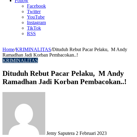
Article
Follow
Facebook
Twitter
YouTube
Instagram
TikTok
RSS
Home
/
KRIMINALITAS
/
Dituduh Rebut Pacar Pelaku, M Andy
Ramadhan Jadi Korban Pembacokan..!
KRIMINALITAS
Dituduh Rebut Pacar Pelaku, M Andy
Ramadhan Jadi Korban Pembacokan..!
Send
an
email
Jemy Saputera
2 Februari 2023