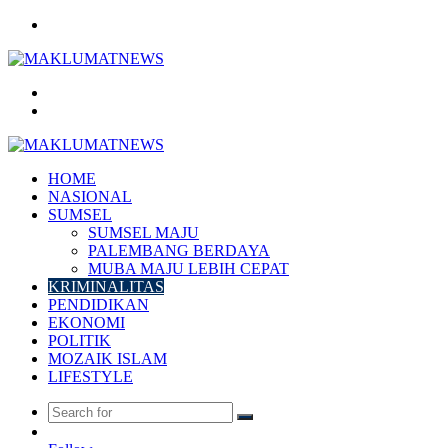
Menu
Search
for
Log
In
HOME
NASIONAL
SUMSEL
SUMSEL MAJU
PALEMBANG BERDAYA
MUBA MAJU LEBIH CEPAT
KRIMINALITAS
PENDIDIKAN
EKONOMI
POLITIK
MOZAIK ISLAM
LIFESTYLE
Search
Random
for