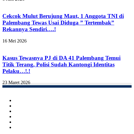
Cekcok Mulut Berujung Maut, 1 Anggota TNI di
Palembang Tewas Usai Diduga ” Tertembak”
Rekannya Sendiri….!
16 Mei 2026
Kasus Tewasnya PJ di DA 41 Palembang Temui
Titik Terang, Polisi Sudah Kantongi Identitas
Pelaku…!.!
23 Maret 2026
Facebook
Twitter
YouTube
Instagram
TikTok
RSS