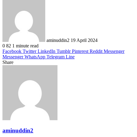
Send
an
email
aminuddin2
19 April 2024
0
82
1 minute read
Facebook
Twitter
LinkedIn
Tumblr
Pinterest
Reddit
Messenger
Messenger
WhatsApp
Telegram
Line
Share
Facebook
Twitter
LinkedIn
Pinterest
Reddit
Messenger
Messenger
WhatsApp
Telegram
Share
Print
via
Email
aminuddin2