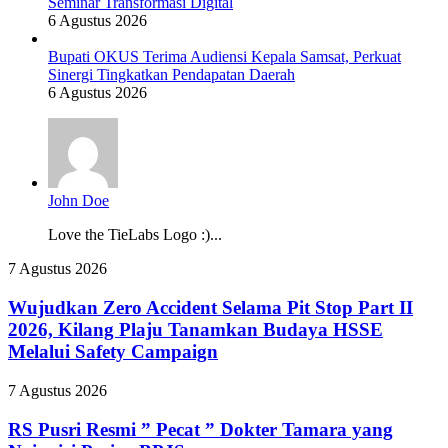
Seminar Transformasi Digital
6 Agustus 2026
Bupati OKUS Terima Audiensi Kepala Samsat, Perkuat
Sinergi Tingkatkan Pendapatan Daerah
6 Agustus 2026
John Doe
Love the TieLabs Logo :)...
Wujudkan
7 Agustus 2026
Zero
Accident
Wujudkan Zero Accident Selama Pit Stop Part II
Selama
2026, Kilang Plaju Tanamkan Budaya HSSE
Pit
Melalui Safety Campaign
Stop
Part
RS
7 Agustus 2026
II
Pusri
2026,
Resmi
RS Pusri Resmi ” Pecat ” Dokter Tamara yang
Kilang
”
Plaju