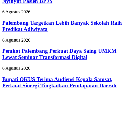
Nyinyiri Pasien BPJS
Pecat
Tanamkan
”
Budaya
Palembang
6 Agustus 2026
Dokter
HSSE
Targetkan
Tamara
Melalui
Lebih
Palembang Targetkan Lebih Banyak Sekolah Raih
yang
Safety
Banyak
Predikat Adiwiyata
Nyinyiri
Campaign
Sekolah
Pasien
Raih
BPJS
Pemkot
6 Agustus 2026
Predikat
Palembang
Adiwiyata
Perkuat
Pemkot Palembang Perkuat Daya Saing UMKM
Daya
Lewat Seminar Transformasi Digital
Saing
UMKM
Bupati
6 Agustus 2026
Lewat
OKUS
Seminar
Terima
Bupati OKUS Terima Audiensi Kepala Samsat,
Transformasi
Audiensi
Perkuat Sinergi Tingkatkan Pendapatan Daerah
Digital
Kepala
Samsat,
Perkuat
Sinergi
Tingkatkan
Pendapatan
Daerah