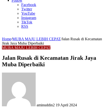
Article
Follow
Facebook
Twitter
YouTube
Instagram
TikTok
RSS
Home
/
MUBA MAJU LEBIH CEPAT
/
Jalan Rusak di Kecamatan
Jirak Jaya Muba Diperbaiki
MUBA MAJU LEBIH CEPAT
Jalan Rusak di Kecamatan Jirak Jaya
Muba Diperbaiki
Send
an
email
aminuddin2
19 April 2024