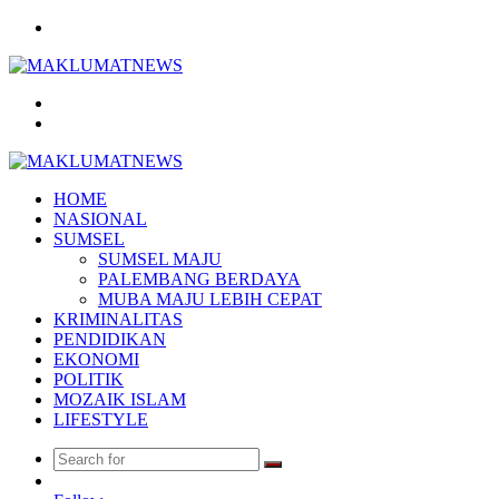
Menu
Search
for
Log
In
HOME
NASIONAL
SUMSEL
SUMSEL MAJU
PALEMBANG BERDAYA
MUBA MAJU LEBIH CEPAT
KRIMINALITAS
PENDIDIKAN
EKONOMI
POLITIK
MOZAIK ISLAM
LIFESTYLE
Search
Random
for