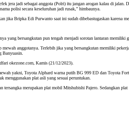
ek jera jadi sebagai anggota (Polri) itu jangan arogan kalau di jalan.
 nama polisi secara keseluruhan jadi rusak,” himbaunya.
n jika Bripka Edi Purwanto saat ini sudah dibebastugaskan karena men
nya yang bersangkutan pun tengah menjadi sorotan lantaran memiliki
p mewah anggotanya. Terlebih jika yang bersangkutan memiliki pekerjaa
g Banyuasin.
ir dfari okezone.com, Kamis (21/12/2023).
ewah yakni, Toyota Alphard warna putih BG 999 ED dan Toyota Fortu
tak menggunakan plat asli yang sesuai peruntukan.
 tersangka merupakan plat mobil Mitshubishi Pajero. Sedangkan plat 