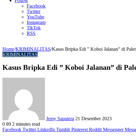
Article
Follow
Facebook
Twitter
YouTube
Instagram
TikTok
RSS
Home
/
KRIMINALITAS
/
Kasus Bripka Edi ” Koboi Jalanan” di Pale
KRIMINALITAS
Kasus Bripka Edi ” Koboi Jalanan” di Pal
Send
an
email
Jemy Saputera
21 Desember 2023
0
89
2 minutes read
Facebook
Twitter
LinkedIn
Tumblr
Pinterest
Reddit
Messenger
Mess