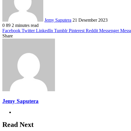
Jemy Saputera
21 Desember 2023
0
89
2 minutes read
Facebook
Twitter
LinkedIn
Tumblr
Pinterest
Reddit
Messenger
Mess
Share
Facebook
Twitter
LinkedIn
Pinterest
Reddit
Messenger
Messenger
WhatsApp
Telegram
Share
Print
via
Email
Jemy Saputera
Website
Read Next