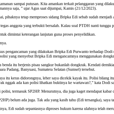
gamanan sampai putusan. Kita amankan terkait pelanggaran yang dilaku
nnya saja, ” ujar Agus saat dijumpai, Kamis (21/12/2023).
, pihaknya tetap memproses sidang Bripka Edi sebab sudah menjadi 
tegas anggota yang terbukti bersalah. Kalau soal PTDH nanti tunggu pr
ntuk dimintai keterangan lanjutan guna proses penyelidikan.
rnya.
sus pengancaman yang dilakukan Bripka Edi Purwanto terhadap Dodi (
n polisi yang menyebut Bripka Edi mengancamnya menggunakan dongkr
 benda itu berjenis pisau sangkur bukanlah dongkrak. Kendati demikian
ara Padang, Banyuasi, Sumatera Selatan (Sumsel) tersebut.
 itu keras didorongnya, leher saya dicekik kayak itu. Polisi bilang itu 
rak nggak ada kan polisi lihatkan buktinya ke wartawan?,” kata Dodi s
polisi, termasuk SP2HP. Menurutnya, dia juga kaget mendapat kabar da
(SP2HP) belum ada juga. Tak ada yang kasih tahu (Edi tersangka), saya 
a, Edi sudah sepantasnya diproses hukum karena ulahnya telah merusak