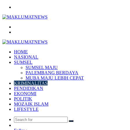
Menu
Search
for
Log
In
HOME
NASIONAL
SUMSEL
SUMSEL MAJU
PALEMBANG BERDAYA
MUBA MAJU LEBIH CEPAT
KRIMINALITAS
PENDIDIKAN
EKONOMI
POLITIK
MOZAIK ISLAM
LIFESTYLE
Search
Random
for