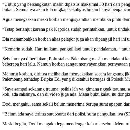
“Untuk yang bersangkutan masih dipatsus maksimal 30 hari dari pen
bukan. Semuanya akan kita ungkap sekaligus bukan hanya pengancama
Agus menegaskan meski korban mengisyaratkan membuka pintu damai
“Tetap berlanjut karena pak Kapolda sudah perintahkan, untuk tindak 
Dia menambahkan korban alias pelapor juga akan dipanggil hari ini u
“Kemarin sudah. Hari ini kami panggil lagi untuk pendalaman, ” tutu
Sebelumnya diberitakan, Polrestabes Palembang masih mendalami ka
beberapa hari lalu. Namun korban sangat menyayangkan pernyataa
Menurut korban, dirinya melihatdan menyaksikan secara langsung jika
Palembang terhadap Bripka Edi yang diketahui bertugas di Polsek Mu
“Saya sampai sekarang trauma, psikis lah ya, gimana nggak trauma, saya
kok, ada saksinya, dan di video juga ada. Mana bukti kalau itu dongk
Dodi mengaku, sama sekali belum menerima berupa surat apapun dari 
“Belum ada saya terima surat-surat dari polisi, surat panggilan, iya 
Meski begitu, Dodi mengaku lega mendengar kabar tersebut. Menurutny