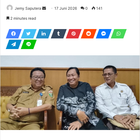
Send
Jemy Saputera
17 Juni 2026
0
141
an
2 minutes read
email