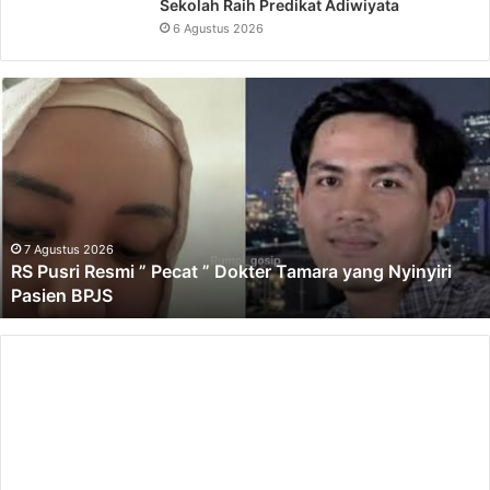
Sekolah Raih Predikat Adiwiyata
6 Agustus 2026
RS
Pusri
Resmi
”
Pecat
”
Dokter
Tamara
7 Agustus 2026
RS Pusri Resmi ” Pecat ” Dokter Tamara yang Nyinyiri
yang
Pasien BPJS
Nyinyiri
Pasien
BPJS