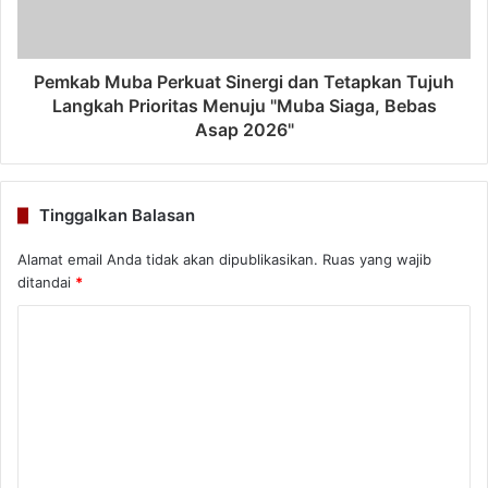
Pemkab Muba Perkuat Sinergi dan Tetapkan Tujuh
Langkah Prioritas Menuju "Muba Siaga, Bebas
Asap 2026"
Tinggalkan Balasan
Alamat email Anda tidak akan dipublikasikan.
Ruas yang wajib
ditandai
*
K
o
m
e
n
t