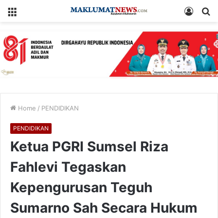
Menu
Log
S
In
fo
Home
/
PENDIDIKAN
PENDIDIKAN
Ketua PGRI Sumsel Riza
Fahlevi Tegaskan
Kepengurusan Teguh
Sumarno Sah Secara Hukum