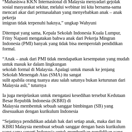
“Mahasiswa KKN Internasional di Malaysia menyadari gejolak
sosial masyarakat sekitar, melalui webinar ini kita bersama-sama
mencari akar dari permasalahan yang menyebabkan anak – anak
pekerja
imigran tidak terpenuhi haknya,” ungkap Wahyuni
Ditempat yang sama, Kepala Sekolah Indonesia Kuala Lumpur,
Friny Napasti mengatakan bahwa anak dari Pekerja Mingran
Indonesia (PMI) banyak yang tidak bisa memperolah pendidikan
formal.
“Anak – anak dari PMI tidak mendapatkan kesempatan yang mudah
untuk masuk ke dalam lingkungan
sekolah formal di Malaysia. Apalagi untuk masuk ke jenjang
Sekolah Menengah Atas (SMA) itu sangat
sulit apabila orang tuanya atau salah satunya bukan keturunan dari
Malaysia asli,” tuturnya
Ia juga menjelaskan untuk mengatasi kesedihan tersebut Kedutaan
Besar Republik Indonesia (KBRI) di
Malaysia membentuk sebuah sanggar bimbingan (SB) yang
disesuaikan dengan kurikulum Indonesia
“Sejatinya pendidikan adalah hak dari setiap anak, maka dari itu
KBRI Malaysia membuat sebuah sanggar dengan basis kurikulum
yang sama seperti Indonesia untuk memberikan pendidikan yang