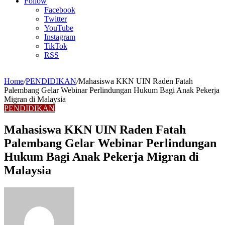
Article
Follow
Facebook
Twitter
YouTube
Instagram
TikTok
RSS
Home
/
PENDIDIKAN
/
Mahasiswa KKN UIN Raden Fatah
Palembang Gelar Webinar Perlindungan Hukum Bagi Anak Pekerja
Migran di Malaysia
PENDIDIKAN
Mahasiswa KKN UIN Raden Fatah
Palembang Gelar Webinar Perlindungan
Hukum Bagi Anak Pekerja Migran di
Malaysia
Send
an
email