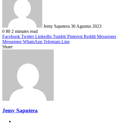
email
Jemy Saputera
30 Agustus 2023
0
80
2 minutes read
Facebook
Twitter
LinkedIn
Tumblr
Pinterest
Reddit
Messenger
Messenger
WhatsApp
Telegram
Line
Share
Facebook
Twitter
LinkedIn
Pinterest
Reddit
Messenger
Messenger
WhatsApp
Telegram
Share
Print
via
Email
Jemy Saputera
Website