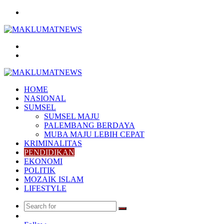
Menu
Search
for
Log
In
HOME
NASIONAL
SUMSEL
SUMSEL MAJU
PALEMBANG BERDAYA
MUBA MAJU LEBIH CEPAT
KRIMINALITAS
PENDIDIKAN
EKONOMI
POLITIK
MOZAIK ISLAM
LIFESTYLE
Search
Random
for