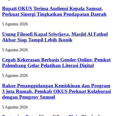
OKUS
Terima
Bupati OKUS Terima Audiensi Kepala Samsat,
Audiensi
Perkuat Sinergi Tingkatkan Pendapatan Daerah
Kepala
Samsat,
Usung
5 Agustus 2026
Perkuat
Filosofi
Sinergi
Kapal
Usung Filosofi Kapal Sriwijaya, Masjid Al Fathul
Tingkatkan
Sriwijaya,
Akbar Siap Tampil Lebih Ikonik
Pendapatan
Masjid
Daerah
Al
Cegah
5 Agustus 2026
Fathul
Kekerasan
Akbar
Berbasis
Cegah Kekerasan Berbasis Gender Online, Pemkot
Siap
Gender
Palembang Gelar Pelatihan Literasi Digital
Tampil
Online,
Lebih
Pemkot
Ikonik
Rakor
5 Agustus 2026
Palembang
Penanggulangan
Gelar
Kemiskinan
Rakor Penanggulangan Kemiskinan dan Program
Pelatihan
dan
3 juta Rumah, Pemkab OKUS Perkuat Kolaborasi
Literasi
Program
Digital
dengan Pemprov Sumsel
3
juta
Pertamina
5 Agustus 2026
Rumah,
Patra
Pemkab