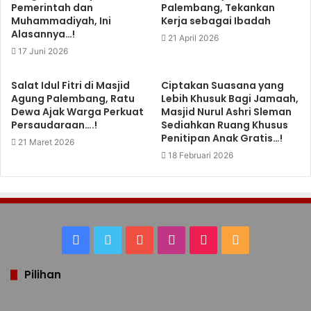
Pemerintah dan
Palembang, Tekankan
Muhammadiyah, Ini
Kerja sebagai Ibadah
Alasannya…!
21 April 2026
17 Juni 2026
Salat Idul Fitri di Masjid
Ciptakan Suasana yang
Agung Palembang, Ratu
Lebih Khusuk Bagi Jamaah,
Dewa Ajak Warga Perkuat
Masjid Nurul Ashri Sleman
Persaudaraan….!
Sediahkan Ruang Khusus
Penitipan Anak Gratis…!
21 Maret 2026
18 Februari 2026
Facebook
Twitter
YouTube
Instagram
TikTok
RSS
Pilihan