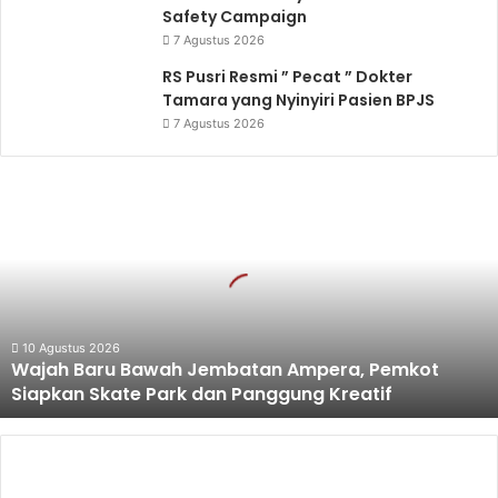
Safety Campaign
7 Agustus 2026
RS Pusri Resmi ” Pecat ” Dokter
Tamara yang Nyinyiri Pasien BPJS
7 Agustus 2026
Wajah
Baru
Bawah
Jembatan
Ampera,
Pemkot
Siapkan
Skate
10 Agustus 2026
Wajah Baru Bawah Jembatan Ampera, Pemkot
Park
Siapkan Skate Park dan Panggung Kreatif
dan
Panggung
Kreatif