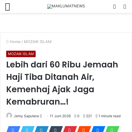
Menu
Log
S
In
fo
Home
/
MOZAIK ISLAM
MOZAIK ISLAM
Lebih dari 60 Ribu Jemaah
Haji Tiba Ditanah Air,
Kemenhaj Ajak Jaga
Kemabruran…!
Send
Jemy Saputera
11 Juni 2026
0
221
1 minute read
an
email