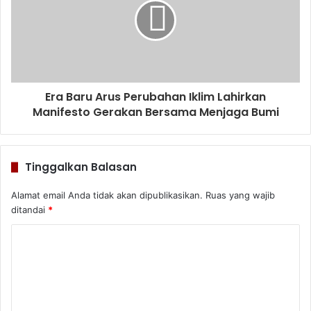
Era Baru Arus Perubahan Iklim Lahirkan
Manifesto Gerakan Bersama Menjaga Bumi
Tinggalkan Balasan
Alamat email Anda tidak akan dipublikasikan.
Ruas yang wajib
ditandai
*
K
o
m
e