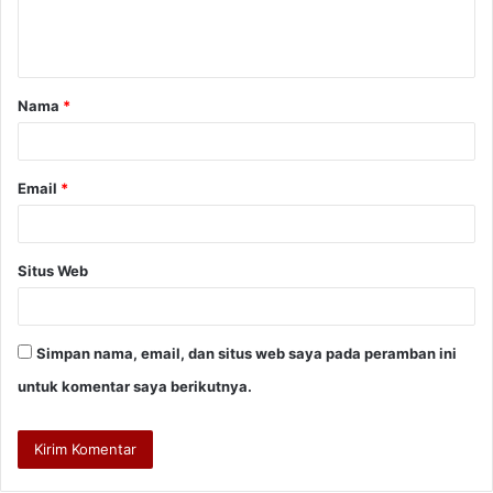
n
t
a
Nama
*
r
*
Email
*
Situs Web
Simpan nama, email, dan situs web saya pada peramban ini
untuk komentar saya berikutnya.