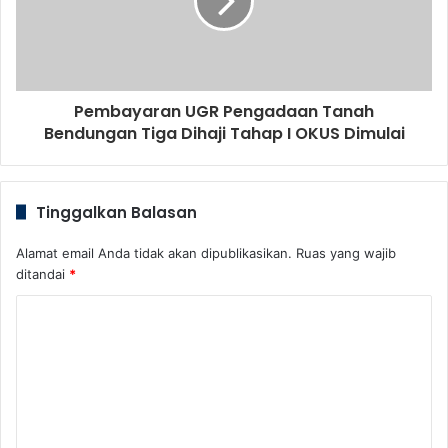
Pembayaran UGR Pengadaan Tanah
Bendungan Tiga Dihaji Tahap I OKUS Dimulai
Tinggalkan Balasan
Alamat email Anda tidak akan dipublikasikan.
Ruas yang wajib
ditandai
*
K
o
m
e
n