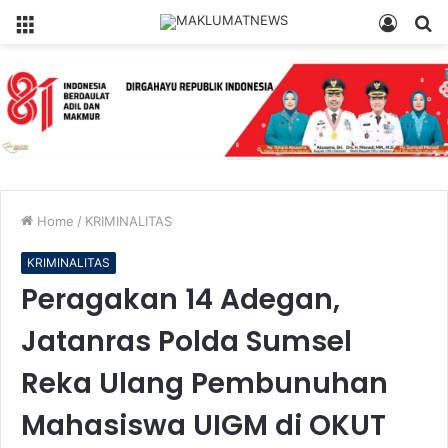
Menu
Log
S
In
fo
Home
/
KRIMINALITAS
KRIMINALITAS
Peragakan 14 Adegan,
Jatanras Polda Sumsel
Reka Ulang Pembunuhan
Mahasiswa UIGM di OKUT