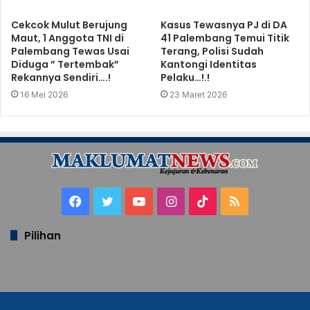
Cekcok Mulut Berujung
Kasus Tewasnya PJ di DA
Maut, 1 Anggota TNI di
41 Palembang Temui Titik
Palembang Tewas Usai
Terang, Polisi Sudah
Diduga ” Tertembak”
Kantongi Identitas
Rekannya Sendiri….!
Pelaku…!.!
16 Mei 2026
23 Maret 2026
Facebook
Twitter
YouTube
Instagram
TikTok
RSS
Pilihan