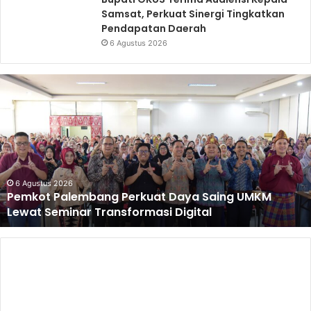
Samsat, Perkuat Sinergi Tingkatkan
Pendapatan Daerah
6 Agustus 2026
Pemkot
Palembang
Perkuat
Daya
Saing
UMKM
Lewat
Seminar
6 Agustus 2026
Pemkot Palembang Perkuat Daya Saing UMKM
Transformasi
Lewat Seminar Transformasi Digital
Digital