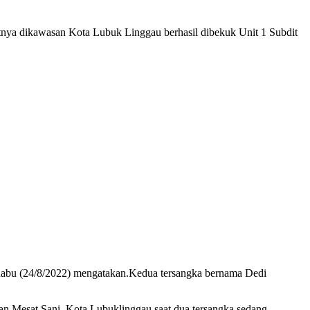
ya dikawasan Kota Lubuk Linggau berhasil dibekuk Unit 1 Subdit
Rabu (24/8/2022) mengatakan.Kedua tersangka bernama Dedi
an Mesat Sani, Kota Lubuklinggau saat dua tersangka sedang