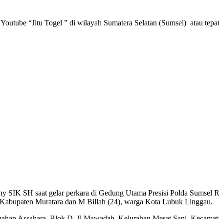
e “Jitu Togel ” di wilayah Sumatera Selatan (Sumsel) atau tepatn
y SIK SH saat gelar perkara di Gedung Utama Presisi Polda Sumsel 
Kabupaten Muratara dan M Billah (24), warga Kota Lubuk Linggau.
umahan Assahara, Blok D, Jl Mawadah, Kelurahan Mesat Sani, Kecamat