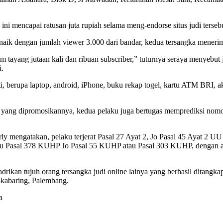
i mencapai ratusan juta rupiah selama meng-endorse situs judi tersebu
ik dengan jumlah viewer 3.000 dari bandar, kedua tersangka menerima
 tayang jutaan kali dan ribuan subscriber,” tuturnya seraya menyebut 
i.
ti, berupa laptop, android, iPhone, buku rekap togel, kartu ATM BRI, 
 yang dipromosikannya, kedua pelaku juga bertugas memprediksi nomor
y mengatakan, pelaku terjerat Pasal 27 Ayat 2, Jo Pasal 45 Ayat 2
 atau Pasal 378 KUHP Jo Pasal 55 KUHP atau Pasal 303 KUHP, dengan 
adrikan tujuh orang tersangka judi online lainya yang berhasil ditang
akabaring, Palembang.
a