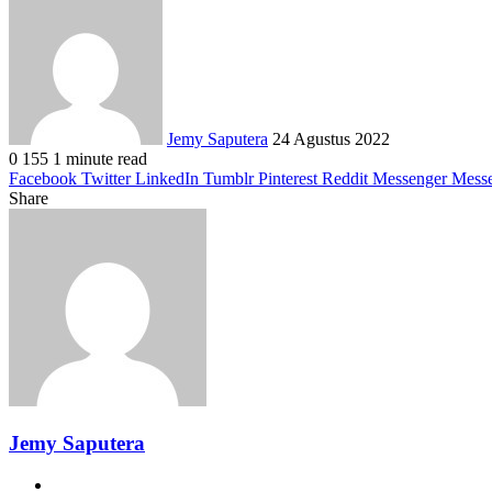
an
email
Jemy Saputera
24 Agustus 2022
0
155
1 minute read
Facebook
Twitter
LinkedIn
Tumblr
Pinterest
Reddit
Messenger
Mess
Share
Facebook
Twitter
LinkedIn
Pinterest
Reddit
Messenger
Messenger
WhatsApp
Telegram
Share
Print
via
Email
Jemy Saputera
Website