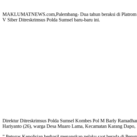
MAKLUMATNEWS.com,Palembang- Dua tahun beraksi di Platrom Youtub
V Siber Ditreskrimsus Polda Sumsel baru-baru ini.
Direktur Ditreskrimsus Polda Sumsel Kombes Pol M Barly Ramadhan
Hariyanto (26), warga Desa Muaro Lama, Kecamatan Karang Dapo, 
” Petugas Kepolisian berhasil menangkap pelaku saat berada di Per