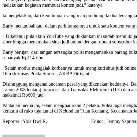
melakukan kegiatan membuat konten judi,” katanya.
Ia menjelaskan, dari keuntungan yang mampu diraup kedua tersangka in
Barly menambahkan, dalam perhitungannya untuk satu kontent yang na
” Diketahui pula akun YouTube yang diiklankan ini sudah memiliki jam
siber hingga menemukan situs judi online dengan ribuan subscriber in
Barly berujar, dari tangan tersangka polisi mengamankan barang buk
sebanyak Rp114 ribu.
“Selain modus mengajak korbannya untuk mengikuti situs judi online
Ditreskrimsus Polda Sumsel, AKBP Fitriyanti.
Disinnggung mengenai ancaman pasal yang dikenakan keduanya, Barl
Tahun 2008 tentang Informasi dan Transaksi Elektronik (ITE) dan
maksimal Rp600 juta.
Pantauan media ini, selain menghadirkan 2 pelaku. Polisi juga mengh
kemarin di ruko tiga lantai di Kelurahan Tuan Kentang, Kecamatan J
Reporter : Yola Dwi R. Editor : Jemmy Saputer
Send