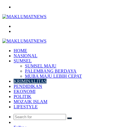
Menu
Search
for
Log
In
HOME
NASIONAL
SUMSEL
SUMSEL MAJU
PALEMBANG BERDAYA
MUBA MAJU LEBIH CEPAT
KRIMINALITAS
PENDIDIKAN
EKONOMI
POLITIK
MOZAIK ISLAM
LIFESTYLE
Search
Random
for