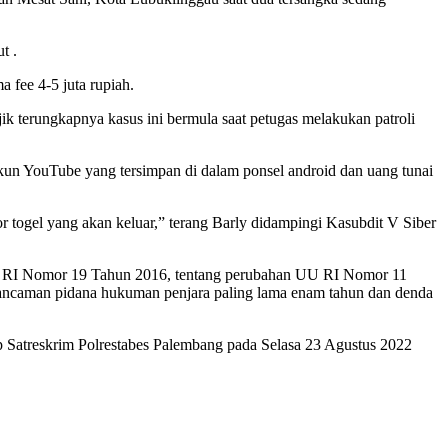
t .
 fee 4-5 juta rupiah.
jik terungkapnya kasus ini bermula saat petugas melakukan patroli
akun YouTube yang tersimpan di dalam ponsel android dan uang tunai
 togel yang akan keluar,” terang Barly didampingi Kasubdit V Siber
 UU RI Nomor 19 Tahun 2016, tentang perubahan UU RI Nomor 11
ancaman pidana hukuman penjara paling lama enam tahun dan denda
kap Satreskrim Polrestabes Palembang pada Selasa 23 Agustus 2022