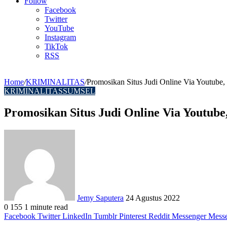
Article
Follow
Facebook
Twitter
YouTube
Instagram
TikTok
RSS
Home
/
KRIMINALITAS
/
Promosikan Situs Judi Online Via Youtube
KRIMINALITAS
SUMSEL
Promosikan Situs Judi Online Via Youtub
Send
an
email
Jemy Saputera
24 Agustus 2022
0
155
1 minute read
Facebook
Twitter
LinkedIn
Tumblr
Pinterest
Reddit
Messenger
Mess