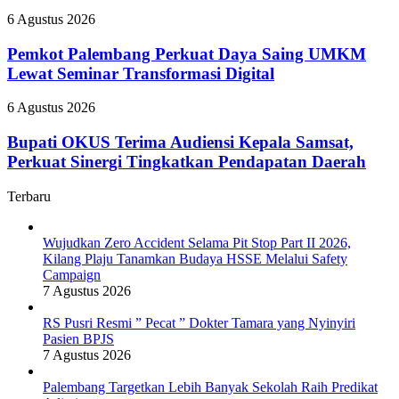
Pasien
Raih
BPJS
Pemkot
6 Agustus 2026
Predikat
Palembang
Adiwiyata
Perkuat
Pemkot Palembang Perkuat Daya Saing UMKM
Daya
Lewat Seminar Transformasi Digital
Saing
UMKM
Bupati
6 Agustus 2026
Lewat
OKUS
Seminar
Terima
Bupati OKUS Terima Audiensi Kepala Samsat,
Transformasi
Audiensi
Perkuat Sinergi Tingkatkan Pendapatan Daerah
Digital
Kepala
Samsat,
Terbaru
Perkuat
Sinergi
Tingkatkan
Wujudkan Zero Accident Selama Pit Stop Part II 2026,
Pendapatan
Kilang Plaju Tanamkan Budaya HSSE Melalui Safety
Daerah
Campaign
7 Agustus 2026
RS Pusri Resmi ” Pecat ” Dokter Tamara yang Nyinyiri
Pasien BPJS
7 Agustus 2026
Palembang Targetkan Lebih Banyak Sekolah Raih Predikat