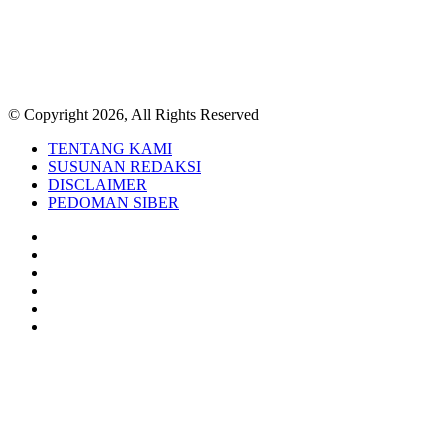
© Copyright 2026, All Rights Reserved
TENTANG KAMI
SUSUNAN REDAKSI
DISCLAIMER
PEDOMAN SIBER
Facebook
Twitter
YouTube
Instagram
TikTok
RSS
Back
to
top
button