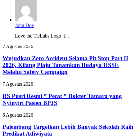
John Doe
Love the TieLabs Logo :)...
Wujudkan
7 Agustus 2026
Zero
Accident
Wujudkan Zero Accident Selama Pit Stop Part II
Selama
2026, Kilang Plaju Tanamkan Budaya HSSE
Pit
Melalui Safety Campaign
Stop
Part
RS
7 Agustus 2026
II
Pusri
2026,
Resmi
RS Pusri Resmi ” Pecat ” Dokter Tamara yang
Kilang
”
Plaju
Nyinyiri Pasien BPJS
Pecat
Tanamkan
”
Budaya
Palembang
6 Agustus 2026
Dokter
HSSE
Targetkan
Tamara
Melalui
Lebih
Palembang Targetkan Lebih Banyak Sekolah Raih
yang
Safety
Banyak
Predikat Adiwiyata
Nyinyiri
Campaign
Sekolah