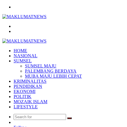
Menu
Search
for
Log
In
HOME
NASIONAL
SUMSEL
SUMSEL MAJU
PALEMBANG BERDAYA
MUBA MAJU LEBIH CEPAT
KRIMINALITAS
PENDIDIKAN
EKONOMI
POLITIK
MOZAIK ISLAM
LIFESTYLE
Search
Random
for