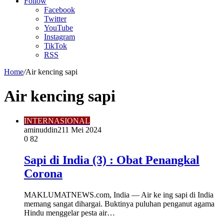
Article
Follow
Facebook
Twitter
YouTube
Instagram
TikTok
RSS
Home
/
Air kencing sapi
Air kencing sapi
INTERNASIONAL
aminuddin2
11 Mei 2024
0
82
Sapi di India (3) : Obat Penangkal
Corona
MAKLUMATNEWS.com, India — Air ke ing sapi di India
memang sangat dihargai. Buktinya puluhan penganut agama
Hindu menggelar pesta air…