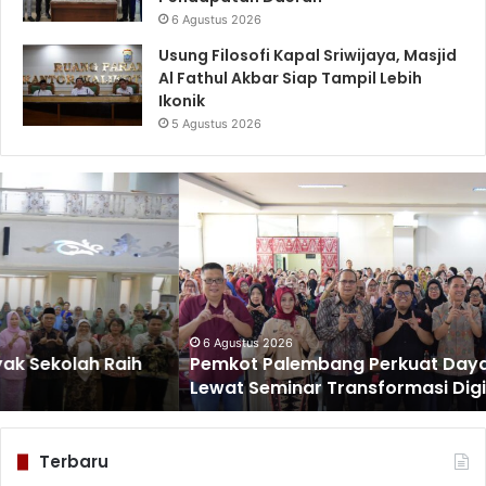
6 Agustus 2026
Usung Filosofi Kapal Sriwijaya, Masjid
Al Fathul Akbar Siap Tampil Lebih
Ikonik
5 Agustus 2026
Pemkot
Palembang
Perkuat
Daya
Saing
UMKM
Lewat
Seminar
6 Agustus 2026
Pemkot Palembang Perkuat Daya Saing UMKM
Transformasi
Lewat Seminar Transformasi Digital
Digital
Terbaru