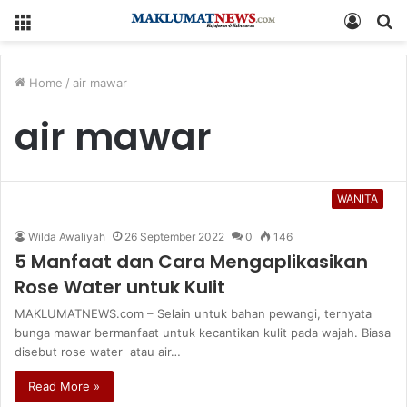
Menu
Log
S
In
fo
Home
/
air mawar
air mawar
WANITA
Wilda Awaliyah
26 September 2022
0
146
5 Manfaat dan Cara Mengaplikasikan
Rose Water untuk Kulit
MAKLUMATNEWS.com – Selain untuk bahan pewangi, ternyata
bunga mawar bermanfaat untuk kecantikan kulit pada wajah. Biasa
disebut rose water atau air…
Read More »