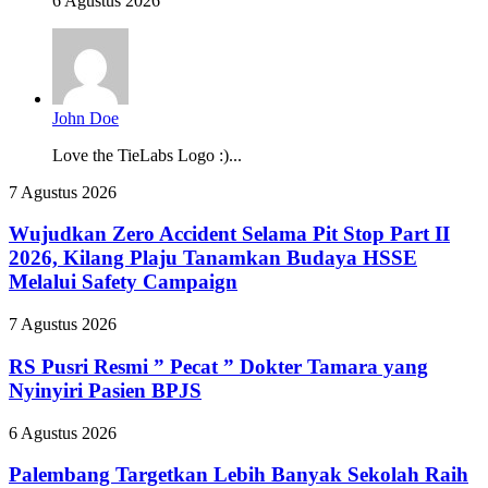
6 Agustus 2026
John Doe
Love the TieLabs Logo :)...
Wujudkan
7 Agustus 2026
Zero
Accident
Wujudkan Zero Accident Selama Pit Stop Part II
Selama
2026, Kilang Plaju Tanamkan Budaya HSSE
Pit
Melalui Safety Campaign
Stop
Part
RS
7 Agustus 2026
II
Pusri
2026,
Resmi
RS Pusri Resmi ” Pecat ” Dokter Tamara yang
Kilang
”
Plaju
Nyinyiri Pasien BPJS
Pecat
Tanamkan
”
Budaya
Palembang
6 Agustus 2026
Dokter
HSSE
Targetkan
Tamara
Melalui
Lebih
Palembang Targetkan Lebih Banyak Sekolah Raih
yang
Safety