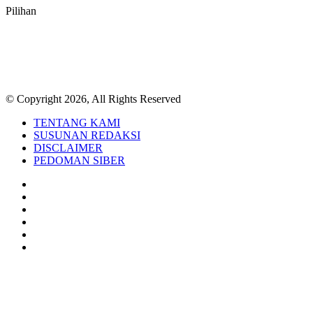
Pilihan
© Copyright 2026, All Rights Reserved
TENTANG KAMI
SUSUNAN REDAKSI
DISCLAIMER
PEDOMAN SIBER
Facebook
Twitter
YouTube
Instagram
TikTok
RSS
Back
to
top
button