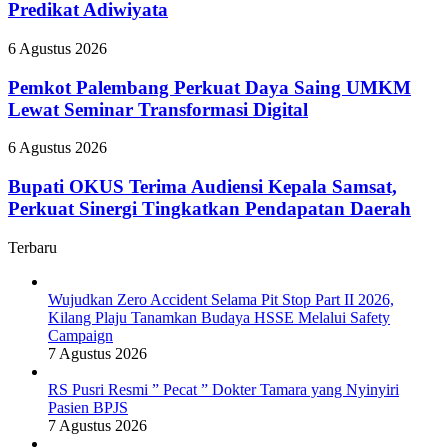
Banyak
Predikat Adiwiyata
Nyinyiri
Campaign
Sekolah
Pasien
Raih
BPJS
Pemkot
6 Agustus 2026
Predikat
Palembang
Adiwiyata
Perkuat
Pemkot Palembang Perkuat Daya Saing UMKM
Daya
Lewat Seminar Transformasi Digital
Saing
UMKM
Bupati
6 Agustus 2026
Lewat
OKUS
Seminar
Terima
Bupati OKUS Terima Audiensi Kepala Samsat,
Transformasi
Audiensi
Perkuat Sinergi Tingkatkan Pendapatan Daerah
Digital
Kepala
Samsat,
Terbaru
Perkuat
Sinergi
Tingkatkan
Wujudkan Zero Accident Selama Pit Stop Part II 2026,
Pendapatan
Kilang Plaju Tanamkan Budaya HSSE Melalui Safety
Daerah
Campaign
7 Agustus 2026
RS Pusri Resmi ” Pecat ” Dokter Tamara yang Nyinyiri
Pasien BPJS
7 Agustus 2026