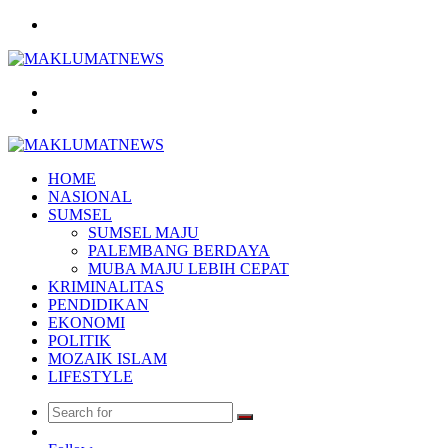
Menu
Search
for
Log
In
HOME
NASIONAL
SUMSEL
SUMSEL MAJU
PALEMBANG BERDAYA
MUBA MAJU LEBIH CEPAT
KRIMINALITAS
PENDIDIKAN
EKONOMI
POLITIK
MOZAIK ISLAM
LIFESTYLE
Search
Random
for