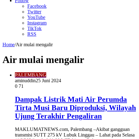
Article
Follow
Facebook
Twitter
YouTube
Instagram
TikTok
RSS
Home
/
Air mulai mengalir
Air mulai mengalir
PALEMBANG
aminuddin2
5 Juni 2024
0
71
Dampak Listrik Mati Air Perumda
Tirta Musi Baru Diproduksi, Wilayah
Ujung Terakhir Pengaliran
MAKLUMATNEWS.com, Palembang –Akibat gangguan
transmisi SUTT 275 kV Lubuk Linggau – Lahat pada Selasa