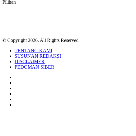
Pilihan
© Copyright 2026, All Rights Reserved
TENTANG KAMI
SUSUNAN REDAKSI
DISCLAIMER
PEDOMAN SIBER
Facebook
Twitter
YouTube
Instagram
TikTok
RSS
Back
to
top
button