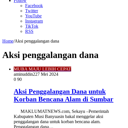
Article
Follow
Facebook
Twitter
YouTube
Instagram
TikTok
RSS
Home
/
Aksi penggalangan dana
Aksi penggalangan dana
MUBA MAJU LEBIH CEPAT
aminuddin2
27 Mei 2024
0
90
Aksi Penggalangan Dana untuk
Korban Bencana Alam di Sumbar
MAKLUMATNEWS.com, Sekayu –Pemerintah
Kabupaten Musi Banyuasin bakal menggelar aksi
penggalangan dana untuk korban bencana alam.
Penggalangan dana…