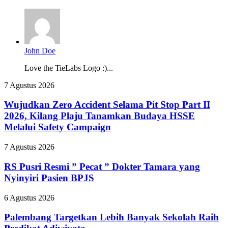
John Doe
Love the TieLabs Logo :)...
Wujudkan
7 Agustus 2026
Zero
Accident
Wujudkan Zero Accident Selama Pit Stop Part II
Selama
2026, Kilang Plaju Tanamkan Budaya HSSE
Pit
Melalui Safety Campaign
Stop
Part
RS
7 Agustus 2026
II
Pusri
2026,
Resmi
RS Pusri Resmi ” Pecat ” Dokter Tamara yang
Kilang
”
Plaju
Nyinyiri Pasien BPJS
Pecat
Tanamkan
”
Budaya
Palembang
6 Agustus 2026
Dokter
HSSE
Targetkan
Tamara
Melalui
Lebih
Palembang Targetkan Lebih Banyak Sekolah Raih
yang
Safety
Banyak