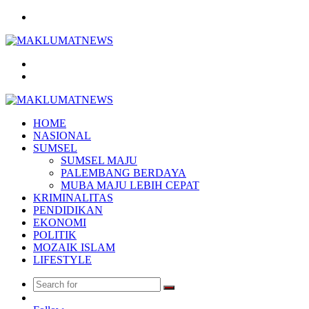
Menu
Search
for
Log
In
HOME
NASIONAL
SUMSEL
SUMSEL MAJU
PALEMBANG BERDAYA
MUBA MAJU LEBIH CEPAT
KRIMINALITAS
PENDIDIKAN
EKONOMI
POLITIK
MOZAIK ISLAM
LIFESTYLE
Search
Random
for