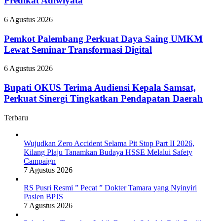
Predikat Adiwiyata
Nyinyiri
Campaign
Sekolah
Pasien
Raih
BPJS
Pemkot
6 Agustus 2026
Predikat
Palembang
Adiwiyata
Perkuat
Pemkot Palembang Perkuat Daya Saing UMKM
Daya
Lewat Seminar Transformasi Digital
Saing
UMKM
Bupati
6 Agustus 2026
Lewat
OKUS
Seminar
Terima
Bupati OKUS Terima Audiensi Kepala Samsat,
Transformasi
Audiensi
Perkuat Sinergi Tingkatkan Pendapatan Daerah
Digital
Kepala
Samsat,
Terbaru
Perkuat
Sinergi
Tingkatkan
Wujudkan Zero Accident Selama Pit Stop Part II 2026,
Pendapatan
Kilang Plaju Tanamkan Budaya HSSE Melalui Safety
Daerah
Campaign
7 Agustus 2026
RS Pusri Resmi ” Pecat ” Dokter Tamara yang Nyinyiri
Pasien BPJS
7 Agustus 2026