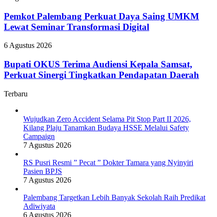
Predikat
Palembang
Adiwiyata
Perkuat
Pemkot Palembang Perkuat Daya Saing UMKM
Daya
Lewat Seminar Transformasi Digital
Saing
UMKM
Bupati
6 Agustus 2026
Lewat
OKUS
Seminar
Terima
Bupati OKUS Terima Audiensi Kepala Samsat,
Transformasi
Audiensi
Perkuat Sinergi Tingkatkan Pendapatan Daerah
Digital
Kepala
Samsat,
Terbaru
Perkuat
Sinergi
Tingkatkan
Wujudkan Zero Accident Selama Pit Stop Part II 2026,
Pendapatan
Kilang Plaju Tanamkan Budaya HSSE Melalui Safety
Daerah
Campaign
7 Agustus 2026
RS Pusri Resmi ” Pecat ” Dokter Tamara yang Nyinyiri
Pasien BPJS
7 Agustus 2026
Palembang Targetkan Lebih Banyak Sekolah Raih Predikat
Adiwiyata
6 Agustus 2026