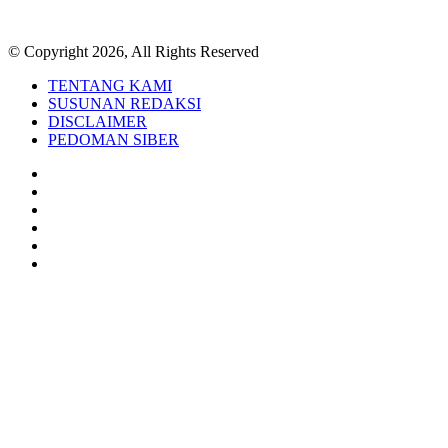
© Copyright 2026, All Rights Reserved
TENTANG KAMI
SUSUNAN REDAKSI
DISCLAIMER
PEDOMAN SIBER
Facebook
Twitter
YouTube
Instagram
TikTok
RSS
Back
to
top
button