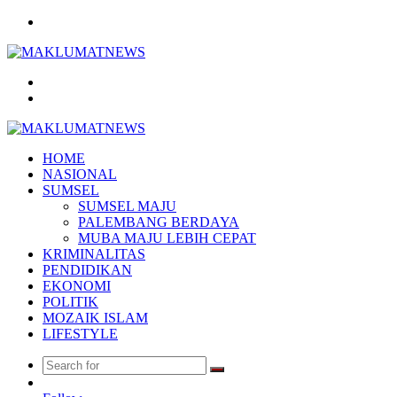
Menu
Search
for
Log
In
HOME
NASIONAL
SUMSEL
SUMSEL MAJU
PALEMBANG BERDAYA
MUBA MAJU LEBIH CEPAT
KRIMINALITAS
PENDIDIKAN
EKONOMI
POLITIK
MOZAIK ISLAM
LIFESTYLE
Search
Random
for