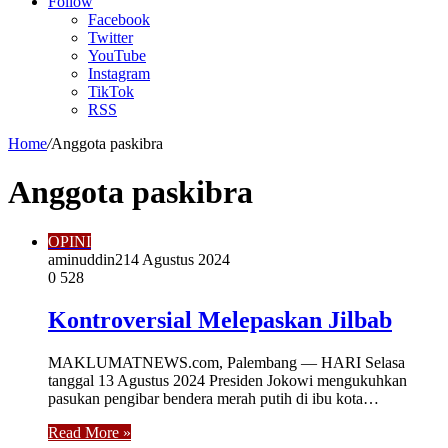
Article
Follow
Facebook
Twitter
YouTube
Instagram
TikTok
RSS
Home
/
Anggota paskibra
Anggota paskibra
OPINI
aminuddin2
14 Agustus 2024
0
528
Kontroversial Melepaskan Jilbab
MAKLUMATNEWS.com, Palembang — HARI Selasa
tanggal 13 Agustus 2024 Presiden Jokowi mengukuhkan
pasukan pengibar bendera merah putih di ibu kota…
Read More »