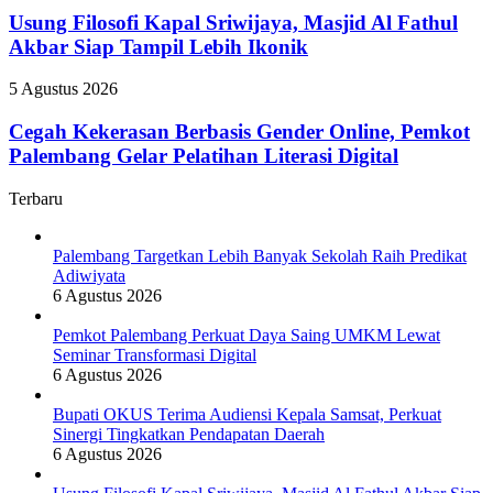
Sinergi
Kapal
Usung Filosofi Kapal Sriwijaya, Masjid Al Fathul
Tingkatkan
Sriwijaya,
Akbar Siap Tampil Lebih Ikonik
Pendapatan
Masjid
Daerah
Al
Cegah
5 Agustus 2026
Fathul
Kekerasan
Akbar
Berbasis
Cegah Kekerasan Berbasis Gender Online, Pemkot
Siap
Gender
Palembang Gelar Pelatihan Literasi Digital
Tampil
Online,
Lebih
Pemkot
Ikonik
Terbaru
Palembang
Gelar
Pelatihan
Palembang Targetkan Lebih Banyak Sekolah Raih Predikat
Literasi
Adiwiyata
Digital
6 Agustus 2026
Pemkot Palembang Perkuat Daya Saing UMKM Lewat
Seminar Transformasi Digital
6 Agustus 2026
Bupati OKUS Terima Audiensi Kepala Samsat, Perkuat
Sinergi Tingkatkan Pendapatan Daerah
6 Agustus 2026