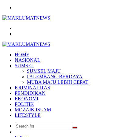
Menu
Search
for
Log
In
HOME
NASIONAL
SUMSEL
SUMSEL MAJU
PALEMBANG BERDAYA
MUBA MAJU LEBIH CEPAT
KRIMINALITAS
PENDIDIKAN
EKONOMI
POLITIK
MOZAIK ISLAM
LIFESTYLE
Search
Random
for