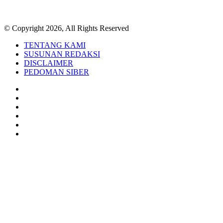
© Copyright 2026, All Rights Reserved
TENTANG KAMI
SUSUNAN REDAKSI
DISCLAIMER
PEDOMAN SIBER
Facebook
Twitter
YouTube
Instagram
TikTok
RSS
Back
to
top
button