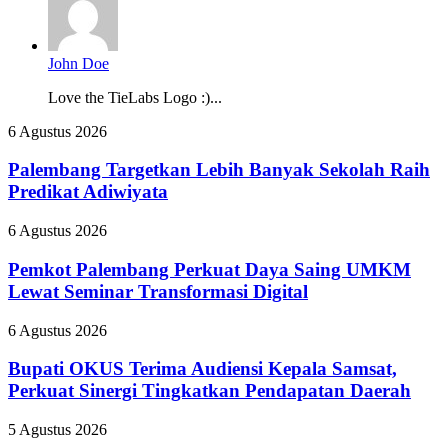
John Doe
Love the TieLabs Logo :)...
Palembang
6 Agustus 2026
Targetkan
Lebih
Palembang Targetkan Lebih Banyak Sekolah Raih
Banyak
Predikat Adiwiyata
Sekolah
Raih
Pemkot
6 Agustus 2026
Predikat
Palembang
Adiwiyata
Perkuat
Pemkot Palembang Perkuat Daya Saing UMKM
Daya
Lewat Seminar Transformasi Digital
Saing
UMKM
Bupati
6 Agustus 2026
Lewat
OKUS
Seminar
Terima
Bupati OKUS Terima Audiensi Kepala Samsat,
Transformasi
Audiensi
Perkuat Sinergi Tingkatkan Pendapatan Daerah
Digital
Kepala
Samsat,
Usung
5 Agustus 2026
Perkuat
Filosofi