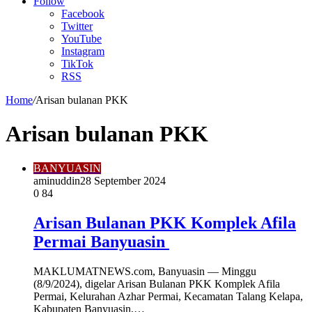
Article
Follow
Facebook
Twitter
YouTube
Instagram
TikTok
RSS
Home
/
Arisan bulanan PKK
Arisan bulanan PKK
BANYUASIN
aminuddin2
8 September 2024
0
84
Arisan Bulanan PKK Komplek Afila
Permai Banyuasin
MAKLUMATNEWS.com, Banyuasin — Minggu
(8/9/2024), digelar Arisan Bulanan PKK Komplek Afila
Permai, Kelurahan Azhar Permai, Kecamatan Talang Kelapa,
Kabupaten Banyuasin,…