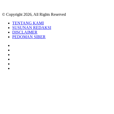
© Copyright 2026, All Rights Reserved
TENTANG KAMI
SUSUNAN REDAKSI
DISCLAIMER
PEDOMAN SIBER
Facebook
Twitter
YouTube
Instagram
TikTok
RSS
Back
to
top
button