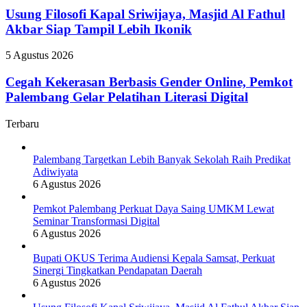
Sinergi
Kapal
Usung Filosofi Kapal Sriwijaya, Masjid Al Fathul
Tingkatkan
Sriwijaya,
Akbar Siap Tampil Lebih Ikonik
Pendapatan
Masjid
Daerah
Al
Cegah
5 Agustus 2026
Fathul
Kekerasan
Akbar
Berbasis
Cegah Kekerasan Berbasis Gender Online, Pemkot
Siap
Gender
Palembang Gelar Pelatihan Literasi Digital
Tampil
Online,
Lebih
Pemkot
Ikonik
Terbaru
Palembang
Gelar
Pelatihan
Palembang Targetkan Lebih Banyak Sekolah Raih Predikat
Literasi
Adiwiyata
Digital
6 Agustus 2026
Pemkot Palembang Perkuat Daya Saing UMKM Lewat
Seminar Transformasi Digital
6 Agustus 2026
Bupati OKUS Terima Audiensi Kepala Samsat, Perkuat
Sinergi Tingkatkan Pendapatan Daerah
6 Agustus 2026