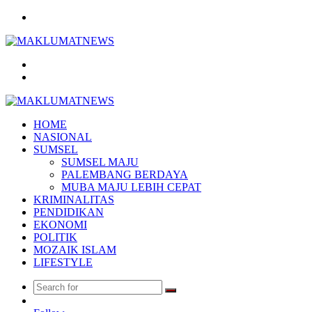
Menu
Search
for
Log
In
HOME
NASIONAL
SUMSEL
SUMSEL MAJU
PALEMBANG BERDAYA
MUBA MAJU LEBIH CEPAT
KRIMINALITAS
PENDIDIKAN
EKONOMI
POLITIK
MOZAIK ISLAM
LIFESTYLE
Search
Random
for