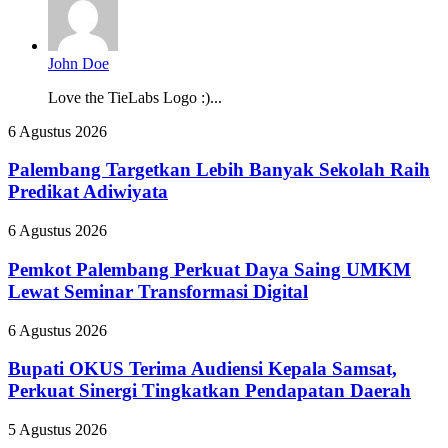
John Doe
Love the TieLabs Logo :)...
Palembang
6 Agustus 2026
Targetkan
Lebih
Palembang Targetkan Lebih Banyak Sekolah Raih
Banyak
Predikat Adiwiyata
Sekolah
Raih
Pemkot
6 Agustus 2026
Predikat
Palembang
Adiwiyata
Perkuat
Pemkot Palembang Perkuat Daya Saing UMKM
Daya
Lewat Seminar Transformasi Digital
Saing
UMKM
Bupati
6 Agustus 2026
Lewat
OKUS
Seminar
Terima
Bupati OKUS Terima Audiensi Kepala Samsat,
Transformasi
Audiensi
Perkuat Sinergi Tingkatkan Pendapatan Daerah
Digital
Kepala
Samsat,
Usung
5 Agustus 2026
Perkuat
Filosofi