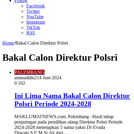
Article
Follow
Facebook
Twitter
YouTube
Instagram
TikTok
RSS
Home
/
Bakal Calon Direktur Polsri
Bakal Calon Direktur Polsri
PALEMBANG
aminuddin2
14 Juni 2024
0
102
Ini Lima Nama Bakal Calon Direktur
Polsri Periode 2024-2028
MAKLUMATNEWS.com, Palembang –Hasil tahap
penjaringan pada pemilihan ulang Direktur Polsri Periode
2024-2028 menetapkan 5 nama yakni Dr Evada
Dewata,S.E,M.Si,Ak dari…