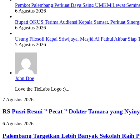
Pemkot Palembang Perkuat Daya Saing UMKM Lewat Seminar 
6 Agustus 2026
Bupati OKUS Terima Audiensi Kepala Samsat, Perkuat Sinerg
6 Agustus 2026
Usung Filosofi Kapal Sriwijaya, Masjid Al Fathul Akbar Siap 
5 Agustus 2026
John Doe
Love the TieLabs Logo :)...
RS
7 Agustus 2026
Pusri
Resmi
RS Pusri Resmi ” Pecat ” Dokter Tamara yang Nyiny
”
Pecat
Palembang
6 Agustus 2026
”
Targetkan
Dokter
Lebih
Palembang Targetkan Lebih Banyak Sekolah Raih P
Tamara