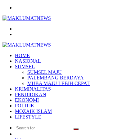
Menu
Search
for
Log
In
HOME
NASIONAL
SUMSEL
SUMSEL MAJU
PALEMBANG BERDAYA
MUBA MAJU LEBIH CEPAT
KRIMINALITAS
PENDIDIKAN
EKONOMI
POLITIK
MOZAIK ISLAM
LIFESTYLE
Search
Random
for