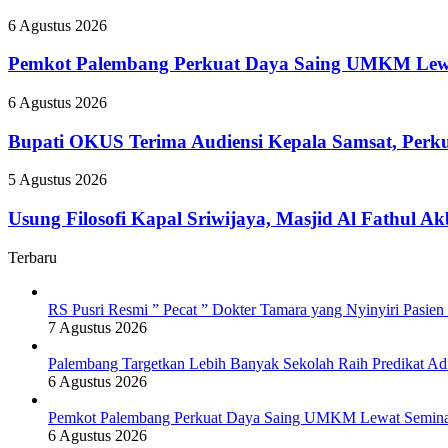
Banyak
yang
Sekolah
Pemkot
6 Agustus 2026
Nyinyiri
Raih
Palembang
Pasien
Predikat
Perkuat
Pemkot Palembang Perkuat Daya Saing UMKM Lewat
BPJS
Adiwiyata
Daya
Saing
Bupati
6 Agustus 2026
UMKM
OKUS
Lewat
Terima
Bupati OKUS Terima Audiensi Kepala Samsat, Perku
Seminar
Audiensi
Transformasi
Kepala
Usung
5 Agustus 2026
Digital
Samsat,
Filosofi
Perkuat
Kapal
Usung Filosofi Kapal Sriwijaya, Masjid Al Fathul A
Sinergi
Sriwijaya,
Tingkatkan
Masjid
Terbaru
Pendapatan
Al
Daerah
Fathul
Akbar
RS Pusri Resmi ” Pecat ” Dokter Tamara yang Nyinyiri Pasie
Siap
7 Agustus 2026
Tampil
Lebih
Palembang Targetkan Lebih Banyak Sekolah Raih Predikat Ad
Ikonik
6 Agustus 2026
Pemkot Palembang Perkuat Daya Saing UMKM Lewat Seminar 
6 Agustus 2026