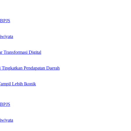
n BPJS
iwiyata
Transformasi Digital
i Tingkatkan Pendapatan Daerah
Tampil Lebih Ikonik
n BPJS
iwiyata