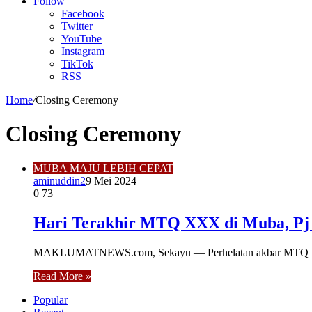
Article
Follow
Facebook
Twitter
YouTube
Instagram
TikTok
RSS
Home
/
Closing Ceremony
Closing Ceremony
MUBA MAJU LEBIH CEPAT
aminuddin2
9 Mei 2024
0
73
Hari Terakhir MTQ XXX di Muba, Pj B
MAKLUMATNEWS.com, Sekayu — Perhelatan akbar MTQ ke XXX
Read More »
Popular