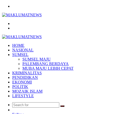
Menu
Search
for
Log
In
HOME
NASIONAL
SUMSEL
SUMSEL MAJU
PALEMBANG BERDAYA
MUBA MAJU LEBIH CEPAT
KRIMINALITAS
PENDIDIKAN
EKONOMI
POLITIK
MOZAIK ISLAM
LIFESTYLE
Search
Random
for