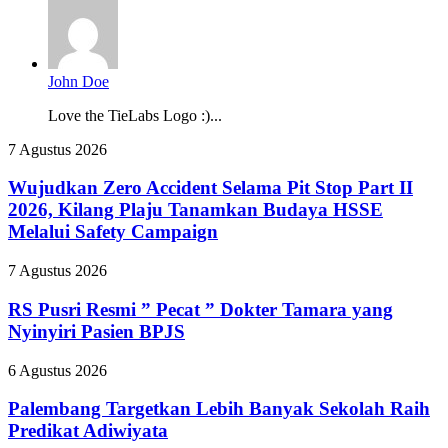
John Doe
Love the TieLabs Logo :)...
Wujudkan
7 Agustus 2026
Zero
Accident
Wujudkan Zero Accident Selama Pit Stop Part II
Selama
2026, Kilang Plaju Tanamkan Budaya HSSE
Pit
Melalui Safety Campaign
Stop
Part
RS
7 Agustus 2026
II
Pusri
2026,
Resmi
RS Pusri Resmi ” Pecat ” Dokter Tamara yang
Kilang
”
Plaju
Nyinyiri Pasien BPJS
Pecat
Tanamkan
”
Budaya
Palembang
6 Agustus 2026
Dokter
HSSE
Targetkan
Tamara
Melalui
Lebih
Palembang Targetkan Lebih Banyak Sekolah Raih
yang
Safety
Banyak
Predikat Adiwiyata
Nyinyiri
Campaign
Sekolah