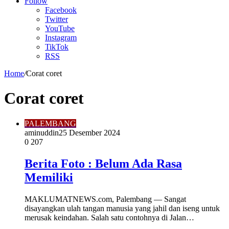
Article
Follow
Facebook
Twitter
YouTube
Instagram
TikTok
RSS
Home
/
Corat coret
Corat coret
PALEMBANG
aminuddin2
5 Desember 2024
0
207
Berita Foto : Belum Ada Rasa
Memiliki
MAKLUMATNEWS.com, Palembang — Sangat
disayangkan ulah tangan manusia yang jahil dan iseng untuk
merusak keindahan. Salah satu contohnya di Jalan…