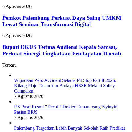
Pasien
Raih
BPJS
Pemkot
6 Agustus 2026
Predikat
Palembang
Adiwiyata
Perkuat
Pemkot Palembang Perkuat Daya Saing UMKM
Daya
Lewat Seminar Transformasi Digital
Saing
UMKM
Bupati
6 Agustus 2026
Lewat
OKUS
Seminar
Terima
Bupati OKUS Terima Audiensi Kepala Samsat,
Transformasi
Audiensi
Perkuat Sinergi Tingkatkan Pendapatan Daerah
Digital
Kepala
Samsat,
Terbaru
Perkuat
Sinergi
Tingkatkan
Wujudkan Zero Accident Selama Pit Stop Part II 2026,
Pendapatan
Kilang Plaju Tanamkan Budaya HSSE Melalui Safety
Daerah
Campaign
7 Agustus 2026
RS Pusri Resmi ” Pecat ” Dokter Tamara yang Nyinyiri
Pasien BPJS
7 Agustus 2026
Palembang Targetkan Lebih Banyak Sekolah Raih Predikat