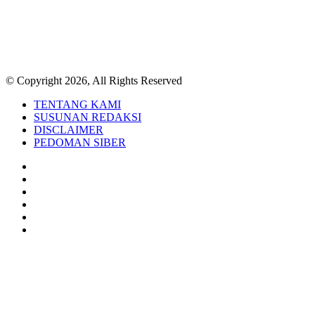
© Copyright 2026, All Rights Reserved
TENTANG KAMI
SUSUNAN REDAKSI
DISCLAIMER
PEDOMAN SIBER
Facebook
Twitter
YouTube
Instagram
TikTok
RSS
Back
to
top
button