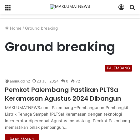
Menu
Log
S
In
fo
Home
/
Ground breaking
Ground breaking
PALEMBANG
aminuddin2
23 Juli 2024
0
72
Pemkot Palembang Pastikan PLTSa
Keramasan Agustus 2024 Dibangun
MAKLUMATNEWS.com, Palembang –Pembangunan Pembangkit
Listrik Tenaga Sampah (PLTSa) Keramasan dengan teknologi
Incenerator dipercepat Agustus mendatang. Pemkot Palembang
memastikan pihak pembangun…
Read More »