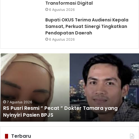
Transformasi Digital
6 Agustus 2026
Bupati OKUS Terima Audiensi Kepala
Samsat, Perkuat Sinergi Tingkatkan
Pendapatan Daerah
6 Agustus 2026
RS
Pusri
Resmi
”
Pecat
”
Dokter
Tamara
7 Agustus 2026
RS Pusri Resmi ” Pecat ” Dokter Tamara yang
yang
Nyinyiri Pasien BPJS
Nyinyiri
Pasien
BPJS
Terbaru