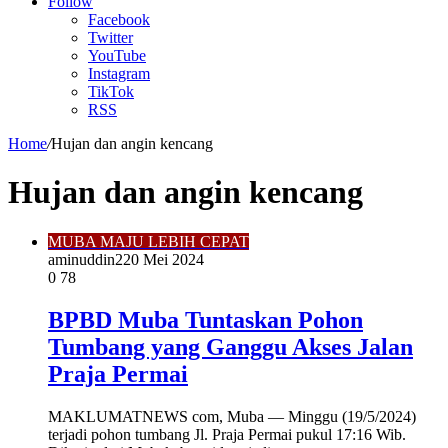
Article
Follow
Facebook
Twitter
YouTube
Instagram
TikTok
RSS
Home
/
Hujan dan angin kencang
Hujan dan angin kencang
MUBA MAJU LEBIH CEPAT
aminuddin2
20 Mei 2024
0
78
BPBD Muba Tuntaskan Pohon
Tumbang yang Ganggu Akses Jalan
Praja Permai
MAKLUMATNEWS com, Muba — Minggu (19/5/2024)
terjadi pohon tumbang Jl. Praja Permai pukul 17:16 Wib.