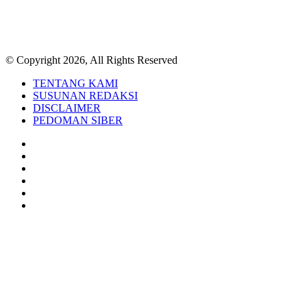
© Copyright 2026, All Rights Reserved
TENTANG KAMI
SUSUNAN REDAKSI
DISCLAIMER
PEDOMAN SIBER
Facebook
Twitter
YouTube
Instagram
TikTok
RSS
Back
to
top
button