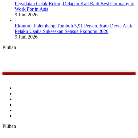
Pegadaian Cetak Rekor, Delapan Kali Raih Best Company to
Work For in Asia
9 Juni 2026
Ekonomi Palembang Tumbuh 5,91 Persen, Ratu Dewa Ajak
Pelaku Usaha Sukseskan Sensus Ekonomi 2026
9 Juni 2026
Pilihan
Facebook
Twitter
YouTube
Instagram
TikTok
RSS
Pilihan