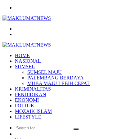
Menu
Search
for
Log
In
HOME
NASIONAL
SUMSEL
SUMSEL MAJU
PALEMBANG BERDAYA
MUBA MAJU LEBIH CEPAT
KRIMINALITAS
PENDIDIKAN
EKONOMI
POLITIK
MOZAIK ISLAM
LIFESTYLE
Search
Random
for