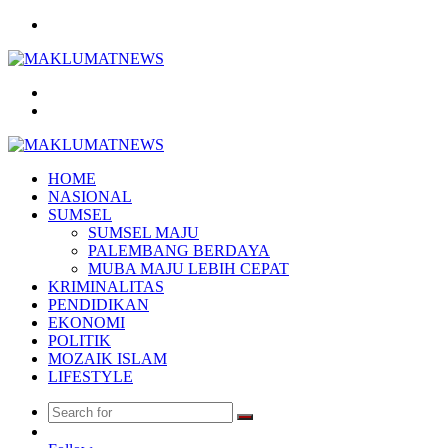
Menu
Search
for
Log
In
HOME
NASIONAL
SUMSEL
SUMSEL MAJU
PALEMBANG BERDAYA
MUBA MAJU LEBIH CEPAT
KRIMINALITAS
PENDIDIKAN
EKONOMI
POLITIK
MOZAIK ISLAM
LIFESTYLE
Search
Random
for