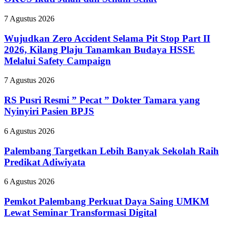
81,
Bupati
Wujudkan
7 Agustus 2026
dan
Zero
Wabup
Accident
Wujudkan Zero Accident Selama Pit Stop Part II
OKUS
Selama
2026, Kilang Plaju Tanamkan Budaya HSSE
Ikuti
Pit
Jalan
Melalui Safety Campaign
Stop
dan
Part
Senam
RS
7 Agustus 2026
II
Sehat
Pusri
2026,
Resmi
RS Pusri Resmi ” Pecat ” Dokter Tamara yang
Kilang
”
Plaju
Nyinyiri Pasien BPJS
Pecat
Tanamkan
”
Budaya
Palembang
6 Agustus 2026
Dokter
HSSE
Targetkan
Tamara
Melalui
Lebih
Palembang Targetkan Lebih Banyak Sekolah Raih
yang
Safety
Banyak
Predikat Adiwiyata
Nyinyiri
Campaign
Sekolah
Pasien
Raih
BPJS
Pemkot
6 Agustus 2026
Predikat
Palembang
Adiwiyata
Perkuat
Pemkot Palembang Perkuat Daya Saing UMKM
Daya
Lewat Seminar Transformasi Digital
Saing
UMKM