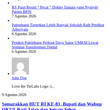
RS Pusri Resmi ” Pecat ” Dokter Tamara yang Nyinyiri
Pasien BPJS
7 Agustus 2026
Palembang Targetkan Lebih Banyak Sekolah Raih Predikat
Adiwiyata
6 Agustus 2026
Pemkot Palembang Perkuat Daya Saing UMKM Lewat
Seminar Transformasi Digital
6 Agustus 2026
John Doe
Love the TieLabs Logo :)...
Semarakkan
9 Agustus 2026
HUT
RI
Semarakkan HUT RI KE-81, Bupati dan Wabup
KE-
OKUS Ikuti Jalan dan Senam Sehat