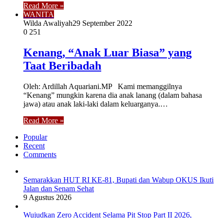
Read More »
WANITA
Wilda Awaliyah
29 September 2022
0
251
Kenang, “Anak Luar Biasa” yang
Taat Beribadah
Oleh: Ardillah Aquariani.MP Kami memanggilnya
“Kenang” mungkin karena dia anak lanang (dalam bahasa
jawa) atau anak laki-laki dalam keluarganya.…
Read More »
Popular
Recent
Comments
Semarakkan HUT RI KE-81, Bupati dan Wabup OKUS Ikuti
Jalan dan Senam Sehat
9 Agustus 2026
Wujudkan Zero Accident Selama Pit Stop Part II 2026,