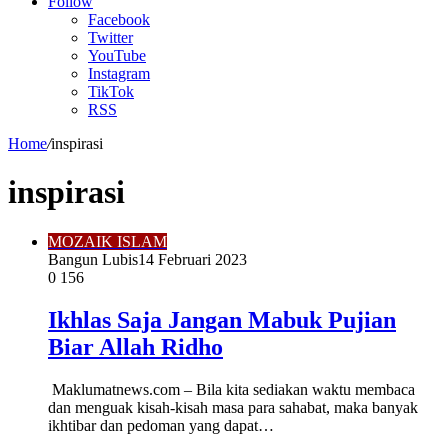
Article
Follow
Facebook
Twitter
YouTube
Instagram
TikTok
RSS
Home
/
inspirasi
inspirasi
MOZAIK ISLAM
Bangun Lubis
14 Februari 2023
0
156
Ikhlas Saja Jangan Mabuk Pujian
Biar Allah Ridho
Maklumatnews.com – Bila kita sediakan waktu membaca
dan menguak kisah-kisah masa para sahabat, maka banyak
ikhtibar dan pedoman yang dapat…