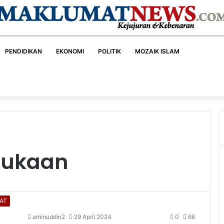
PENDIDIKAN
EKONOMI
POLITIK
MOZAIK ISLAM
bukaan
AT
aminuddin2
29 April 2024
0
66