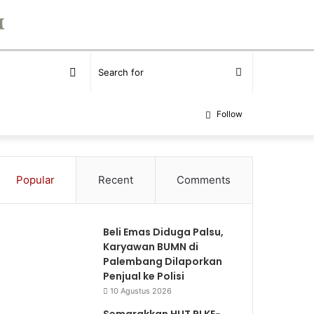
Random
Search
Article
for
Follow
Popular
Recent
Comments
Beli Emas Diduga Palsu,
Karyawan BUMN di
Palembang Dilaporkan
Penjual ke Polisi
10 Agustus 2026