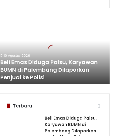
eli
mas
iduga
alsu,
aryawan
BUMN
10 Agustus 2026
i
Beli Emas Diduga Palsu, Karyawan
alembang
BUMN di Palembang Dilaporkan
ilaporkan
Penjual ke Polisi
enjual
e
olisi
Terbaru
Beli Emas Diduga Palsu,
Karyawan BUMN di
Palembang Dilaporkan