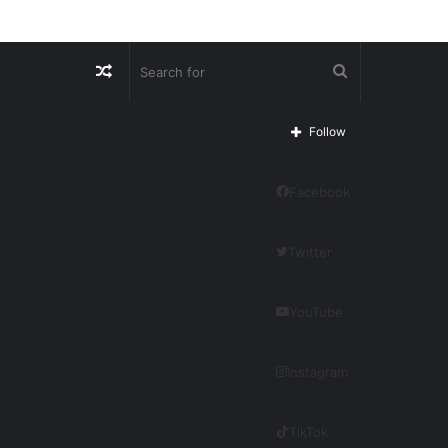
Random
Search
Article
for
Follow
Facebook
Twitter
YouTube
Instagram
TikTok