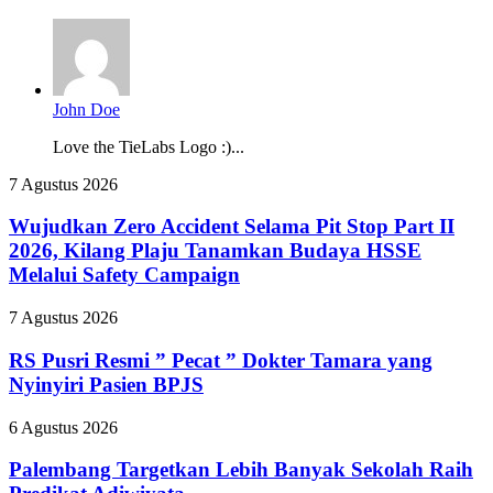
John Doe
Love the TieLabs Logo :)...
Wujudkan
7 Agustus 2026
Zero
Accident
Wujudkan Zero Accident Selama Pit Stop Part II
Selama
2026, Kilang Plaju Tanamkan Budaya HSSE
Pit
Melalui Safety Campaign
Stop
Part
RS
7 Agustus 2026
II
Pusri
2026,
Resmi
RS Pusri Resmi ” Pecat ” Dokter Tamara yang
Kilang
”
Plaju
Nyinyiri Pasien BPJS
Pecat
Tanamkan
”
Budaya
Palembang
6 Agustus 2026
Dokter
HSSE
Targetkan
Tamara
Melalui
Lebih
Palembang Targetkan Lebih Banyak Sekolah Raih
yang
Safety
Banyak