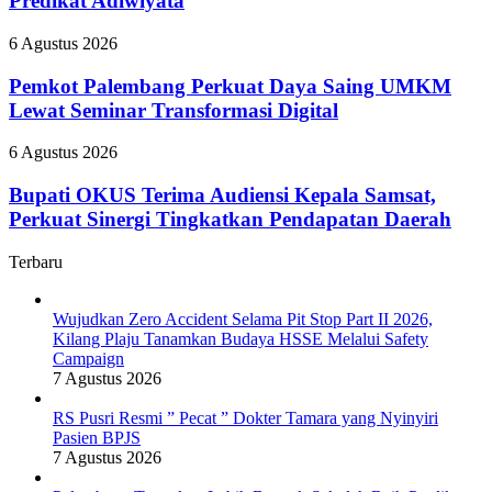
Predikat Adiwiyata
Nyinyiri
Campaign
Sekolah
Pasien
Raih
BPJS
Pemkot
6 Agustus 2026
Predikat
Palembang
Adiwiyata
Perkuat
Pemkot Palembang Perkuat Daya Saing UMKM
Daya
Lewat Seminar Transformasi Digital
Saing
UMKM
Bupati
6 Agustus 2026
Lewat
OKUS
Seminar
Terima
Bupati OKUS Terima Audiensi Kepala Samsat,
Transformasi
Audiensi
Perkuat Sinergi Tingkatkan Pendapatan Daerah
Digital
Kepala
Samsat,
Terbaru
Perkuat
Sinergi
Tingkatkan
Wujudkan Zero Accident Selama Pit Stop Part II 2026,
Pendapatan
Kilang Plaju Tanamkan Budaya HSSE Melalui Safety
Daerah
Campaign
7 Agustus 2026
RS Pusri Resmi ” Pecat ” Dokter Tamara yang Nyinyiri
Pasien BPJS
7 Agustus 2026