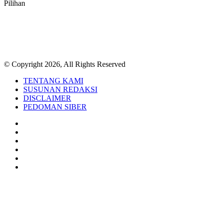
Pilihan
© Copyright 2026, All Rights Reserved
TENTANG KAMI
SUSUNAN REDAKSI
DISCLAIMER
PEDOMAN SIBER
Facebook
Twitter
YouTube
Instagram
TikTok
RSS
Back
to
top
button