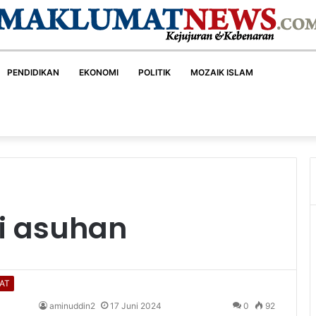
PENDIDIKAN
EKONOMI
POLITIK
MOZAIK ISLAM
i asuhan
AT
aminuddin2
17 Juni 2024
0
92