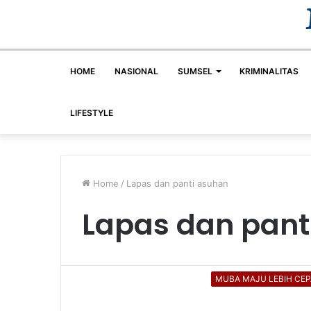
HOME
NASIONAL
SUMSEL
KRIMINALITAS
LIFESTYLE
Home
/
Lapas dan panti asuhan
Lapas dan pant
MUBA MAJU LEBIH CEP