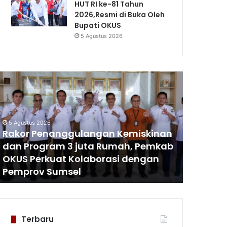
HUT RI ke-81 Tahun
2026,Resmi di Buka Oleh
Bupati OKUS
5 Agustus 2026
akor
Pertamina
enanggulangan
Patra
emiskinan
Niaga
an
Kilang
rogram
Plaju
5 Agustus 2026
Tingkatkan
Rakor Penanggulangan Kemiskinan
5 Agustus 
uta
Kolaborasi
dan Program 3 juta Rumah, Pemkab
Pertami
umah,
Bersama
OKUS Perkuat Kolaborasi dengan
Tingkat
emkab
Kanwil
Pemprov Sumsel
Kanwil
KUS
Kemenkum
erkuat
Sumsel
olaborasi
engan
emprov
Terbaru
umsel