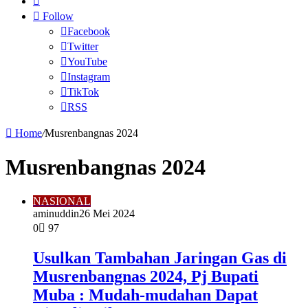
for
Article
Follow
Facebook
Twitter
YouTube
Instagram
TikTok
RSS
Home
/
Musrenbangnas 2024
Musrenbangnas 2024
NASIONAL
aminuddin2
6 Mei 2024
0
97
Usulkan Tambahan Jaringan Gas di
Musrenbangnas 2024, Pj Bupati
Muba : Mudah-mudahan Dapat