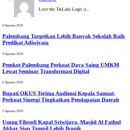
Love the TieLabs Logo :)...
Palembang
6 Agustus 2026
Targetkan
Lebih
Palembang Targetkan Lebih Banyak Sekolah Raih
Banyak
Predikat Adiwiyata
Sekolah
Raih
Pemkot
6 Agustus 2026
Predikat
Palembang
Adiwiyata
Perkuat
Pemkot Palembang Perkuat Daya Saing UMKM
Daya
Lewat Seminar Transformasi Digital
Saing
UMKM
Bupati
6 Agustus 2026
Lewat
OKUS
Seminar
Terima
Bupati OKUS Terima Audiensi Kepala Samsat,
Transformasi
Audiensi
Perkuat Sinergi Tingkatkan Pendapatan Daerah
Digital
Kepala
Samsat,
Usung
5 Agustus 2026
Perkuat
Filosofi
Sinergi
Kapal
Usung Filosofi Kapal Sriwijaya, Masjid Al Fathul
Tingkatkan
Sriwijaya,
Akbar Siap Tampil Lebih Ikonik
Pendapatan