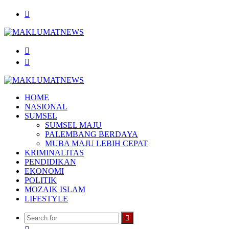
Menu
Search
for
Log
In
HOME
NASIONAL
SUMSEL
SUMSEL MAJU
PALEMBANG BERDAYA
MUBA MAJU LEBIH CEPAT
KRIMINALITAS
PENDIDIKAN
EKONOMI
POLITIK
MOZAIK ISLAM
LIFESTYLE
Search
Random