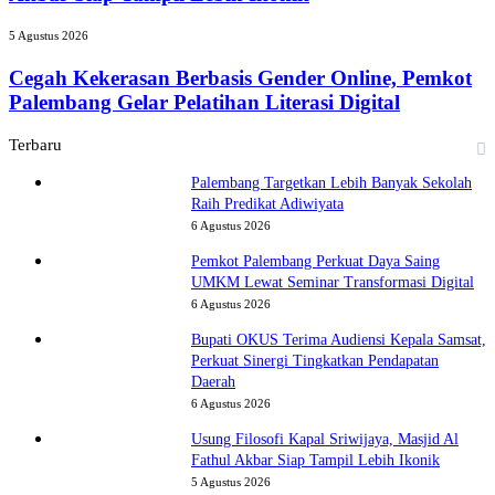
Masjid
Daerah
Al
Cegah
5 Agustus 2026
Fathul
Kekerasan
Akbar
Berbasis
Cegah Kekerasan Berbasis Gender Online, Pemkot
Siap
Gender
Palembang Gelar Pelatihan Literasi Digital
Tampil
Online,
Lebih
Pemkot
Terbaru
Ikonik
Palembang
Gelar
Palembang Targetkan Lebih Banyak Sekolah
Pelatihan
Raih Predikat Adiwiyata
Literasi
6 Agustus 2026
Digital
Pemkot Palembang Perkuat Daya Saing
UMKM Lewat Seminar Transformasi Digital
6 Agustus 2026
Bupati OKUS Terima Audiensi Kepala Samsat,
Perkuat Sinergi Tingkatkan Pendapatan
Daerah
6 Agustus 2026
Usung Filosofi Kapal Sriwijaya, Masjid Al
Fathul Akbar Siap Tampil Lebih Ikonik
5 Agustus 2026