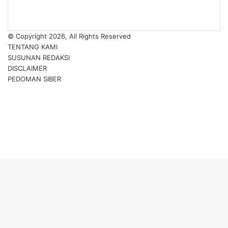
© Copyright 2026, All Rights Reserved
TENTANG KAMI
SUSUNAN REDAKSI
DISCLAIMER
PEDOMAN SIBER
Facebook
Twitter
YouTube
Instagram
TikTok
RSS
Back
to
top
button