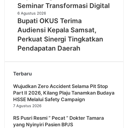
Saing
Seminar Transformasi Digital
UMKM
Bupati
6 Agustus 2026
Lewat
OKUS
Bupati OKUS Terima
Seminar
Terima
Transformasi
Audiensi Kepala Samsat,
Audiensi
Digital
Kepala
Perkuat Sinergi Tingkatkan
Samsat,
Pendapatan Daerah
Perkuat
Sinergi
Tingkatkan
Pendapatan
Daerah
Terbaru
Wujudkan Zero Accident Selama Pit Stop
Part II 2026, Kilang Plaju Tanamkan Budaya
HSSE Melalui Safety Campaign
7 Agustus 2026
RS Pusri Resmi ” Pecat ” Dokter Tamara
yang Nyinyiri Pasien BPJS