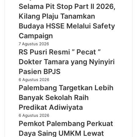
Accident
Selama Pit Stop Part II 2026,
Selama
Pit
Kilang Plaju Tanamkan
Stop
Budaya HSSE Melalui Safety
Part
II
Campaign
2026,
RS
7 Agustus 2026
Kilang
Pusri
RS Pusri Resmi ” Pecat ”
Plaju
Resmi
Tanamkan
Dokter Tamara yang Nyinyiri
”
Budaya
Pecat
Pasien BPJS
HSSE
”
Melalui
Palembang
6 Agustus 2026
Dokter
Safety
Targetkan
Palembang Targetkan Lebih
Tamara
Campaign
Lebih
yang
Banyak Sekolah Raih
Banyak
Nyinyiri
Sekolah
Predikat Adiwiyata
Pasien
Raih
BPJS
Pemkot
6 Agustus 2026
Predikat
Palembang
Pemkot Palembang Perkuat
Adiwiyata
Perkuat
Daya Saing UMKM Lewat
Daya