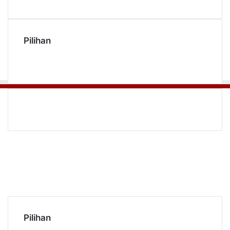
Pilihan
Facebook
Twitter
YouTube
Instagram
TikTok
RSS
Pilihan