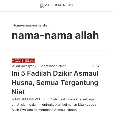
Menu
Log
S
In
fo
Home
/
nama-nama allah
nama-nama allah
MOZAIK ISLAM
Wilda Awaliyah
20 September 2022
0
343
Ini 5 Fadilah Dzikir Asmaul
Husna, Semua Tergantung
Niat
MAKLUMATNEWS.com – Salah satu cara kita sebagai
umat Islam dalam meningkatkan keimanan kita kepada
Allah Swt adalah membaca Asmaul Husna…