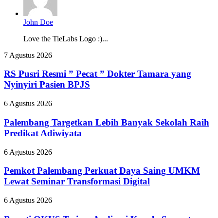
John Doe
Love the TieLabs Logo :)...
RS
7 Agustus 2026
Pusri
Resmi
RS Pusri Resmi ” Pecat ” Dokter Tamara yang
”
Nyinyiri Pasien BPJS
Pecat
”
Palembang
6 Agustus 2026
Dokter
Targetkan
Tamara
Lebih
Palembang Targetkan Lebih Banyak Sekolah Raih
yang
Banyak
Predikat Adiwiyata
Nyinyiri
Sekolah
Pasien
Raih
BPJS
Pemkot
6 Agustus 2026
Predikat
Palembang
Adiwiyata
Perkuat
Pemkot Palembang Perkuat Daya Saing UMKM
Daya
Lewat Seminar Transformasi Digital
Saing
UMKM
Bupati
6 Agustus 2026
Lewat
OKUS
Seminar
Terima