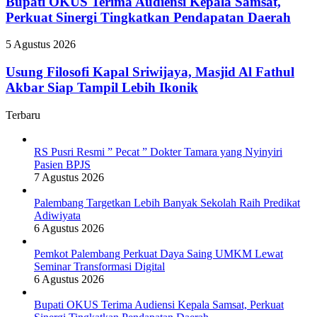
Bupati OKUS Terima Audiensi Kepala Samsat,
Transformasi
Audiensi
Perkuat Sinergi Tingkatkan Pendapatan Daerah
Digital
Kepala
Samsat,
Usung
5 Agustus 2026
Perkuat
Filosofi
Sinergi
Kapal
Usung Filosofi Kapal Sriwijaya, Masjid Al Fathul
Tingkatkan
Sriwijaya,
Akbar Siap Tampil Lebih Ikonik
Pendapatan
Masjid
Daerah
Al
Terbaru
Fathul
Akbar
Siap
RS Pusri Resmi ” Pecat ” Dokter Tamara yang Nyinyiri
Tampil
Pasien BPJS
Lebih
7 Agustus 2026
Ikonik
Palembang Targetkan Lebih Banyak Sekolah Raih Predikat
Adiwiyata
6 Agustus 2026
Pemkot Palembang Perkuat Daya Saing UMKM Lewat
Seminar Transformasi Digital
6 Agustus 2026
Bupati OKUS Terima Audiensi Kepala Samsat, Perkuat