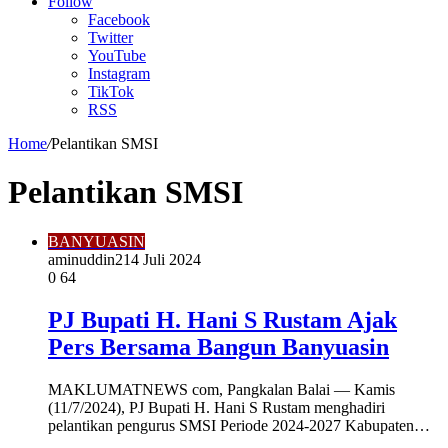
Article
Follow
Facebook
Twitter
YouTube
Instagram
TikTok
RSS
Home
/
Pelantikan SMSI
Pelantikan SMSI
BANYUASIN
aminuddin2
14 Juli 2024
0
64
PJ Bupati H. Hani S Rustam Ajak
Pers Bersama Bangun Banyuasin
MAKLUMATNEWS com, Pangkalan Balai — Kamis
(11/7/2024), PJ Bupati H. Hani S Rustam menghadiri
pelantikan pengurus SMSI Periode 2024-2027 Kabupaten…