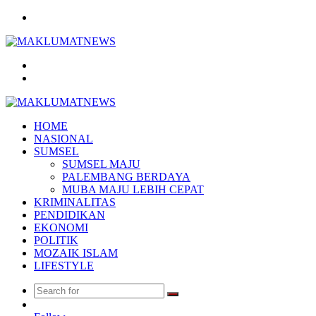
Menu
Search
for
Log
In
HOME
NASIONAL
SUMSEL
SUMSEL MAJU
PALEMBANG BERDAYA
MUBA MAJU LEBIH CEPAT
KRIMINALITAS
PENDIDIKAN
EKONOMI
POLITIK
MOZAIK ISLAM
LIFESTYLE
Search
Random
for