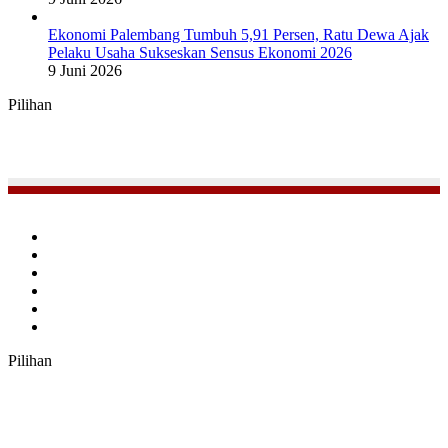
Ekonomi Palembang Tumbuh 5,91 Persen, Ratu Dewa Ajak
Pelaku Usaha Sukseskan Sensus Ekonomi 2026
9 Juni 2026
Pilihan
Facebook
Twitter
YouTube
Instagram
TikTok
RSS
Pilihan