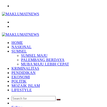
Menu
Search
for
Log
In
HOME
NASIONAL
SUMSEL
SUMSEL MAJU
PALEMBANG BERDAYA
MUBA MAJU LEBIH CEPAT
KRIMINALITAS
PENDIDIKAN
EKONOMI
POLITIK
MOZAIK ISLAM
LIFESTYLE
Search
Random
for