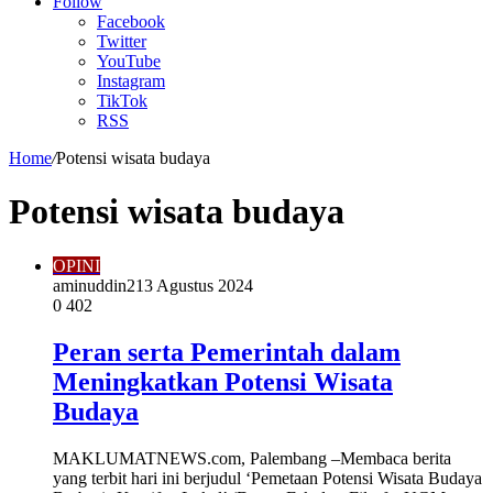
Article
Follow
Facebook
Twitter
YouTube
Instagram
TikTok
RSS
Home
/
Potensi wisata budaya
Potensi wisata budaya
OPINI
aminuddin2
13 Agustus 2024
0
402
Peran serta Pemerintah dalam
Meningkatkan Potensi Wisata
Budaya
MAKLUMATNEWS.com, Palembang –Membaca berita
yang terbit hari ini berjudul ‘Pemetaan Potensi Wisata Budaya