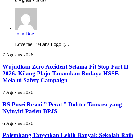
6 Agustus 2026
John Doe
Love the TieLabs Logo :)...
Wujudkan
7 Agustus 2026
Zero
Accident
Wujudkan Zero Accident Selama Pit Stop Part II
Selama
2026, Kilang Plaju Tanamkan Budaya HSSE
Pit
Melalui Safety Campaign
Stop
Part
RS
7 Agustus 2026
II
Pusri
2026,
Resmi
RS Pusri Resmi ” Pecat ” Dokter Tamara yang
Kilang
”
Plaju
Nyinyiri Pasien BPJS
Pecat
Tanamkan
”
Budaya
Palembang
6 Agustus 2026
Dokter
HSSE
Targetkan
Tamara
Melalui
Lebih
Palembang Targetkan Lebih Banyak Sekolah Raih
yang
Safety