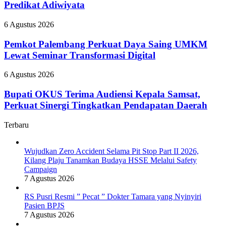
Banyak
Predikat Adiwiyata
Nyinyiri
Campaign
Sekolah
Pasien
Raih
BPJS
Pemkot
6 Agustus 2026
Predikat
Palembang
Adiwiyata
Perkuat
Pemkot Palembang Perkuat Daya Saing UMKM
Daya
Lewat Seminar Transformasi Digital
Saing
UMKM
Bupati
6 Agustus 2026
Lewat
OKUS
Seminar
Terima
Bupati OKUS Terima Audiensi Kepala Samsat,
Transformasi
Audiensi
Perkuat Sinergi Tingkatkan Pendapatan Daerah
Digital
Kepala
Samsat,
Terbaru
Perkuat
Sinergi
Tingkatkan
Wujudkan Zero Accident Selama Pit Stop Part II 2026,
Pendapatan
Kilang Plaju Tanamkan Budaya HSSE Melalui Safety
Daerah
Campaign
7 Agustus 2026
RS Pusri Resmi ” Pecat ” Dokter Tamara yang Nyinyiri
Pasien BPJS
7 Agustus 2026