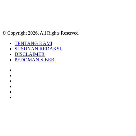
© Copyright 2026, All Rights Reserved
TENTANG KAMI
SUSUNAN REDAKSI
DISCLAIMER
PEDOMAN SIBER
Facebook
Twitter
YouTube
Instagram
TikTok
RSS
Back
to
top
button