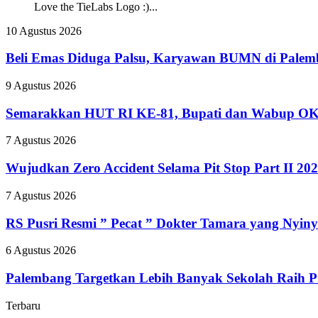
Love the TieLabs Logo :)...
Beli
10 Agustus 2026
Emas
Diduga
Beli Emas Diduga Palsu, Karyawan BUMN di Palemba
Palsu,
Karyawan
Semarakkan
9 Agustus 2026
BUMN
HUT
di
RI
Semarakkan HUT RI KE-81, Bupati dan Wabup OKU
Palembang
KE-
Dilaporkan
81,
Wujudkan
7 Agustus 2026
Penjual
Bupati
Zero
ke
dan
Accident
Wujudkan Zero Accident Selama Pit Stop Part II 2
Polisi
Wabup
Selama
OKUS
Pit
RS
7 Agustus 2026
Ikuti
Stop
Pusri
Jalan
Part
Resmi
RS Pusri Resmi ” Pecat ” Dokter Tamara yang Nyiny
dan
II
”
Senam
2026,
Pecat
Palembang
6 Agustus 2026
Sehat
Kilang
”
Targetkan
Plaju
Dokter
Lebih
Palembang Targetkan Lebih Banyak Sekolah Raih P
Tanamkan
Tamara
Banyak
Budaya
yang
Sekolah
Terbaru
HSSE
Nyinyiri
Raih