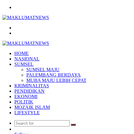
Menu
Search
for
Log
In
HOME
NASIONAL
SUMSEL
SUMSEL MAJU
PALEMBANG BERDAYA
MUBA MAJU LEBIH CEPAT
KRIMINALITAS
PENDIDIKAN
EKONOMI
POLITIK
MOZAIK ISLAM
LIFESTYLE
Search
Random
for