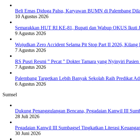
Melalui
Pasien
Predikat
Safety
BPJS
Adiwiyata
Beli Emas Diduga Palsu, Karyawan BUMN di Palembang Dilap
Campaign
10 Agustus 2026
Semarakkan HUT RI KE-81, Bupati dan Wabup OKUS Ikuti J
9 Agustus 2026
Wujudkan Zero Accident Selama Pit Stop Part II 2026, Kila
7 Agustus 2026
RS Pusri Resmi ” Pecat ” Dokter Tamara yang Nyinyiri Pasie
7 Agustus 2026
Palembang Targetkan Lebih Banyak Sekolah Raih Predikat Ad
6 Agustus 2026
Sumsel
Dukung Penanggulangan Bencana, Pegadaian Kanwil III Sum
28 Juli 2026
Pegadaian Kanwil III Sumbagsel Tingkatkan Literasi Keuang
30 Juni 2026