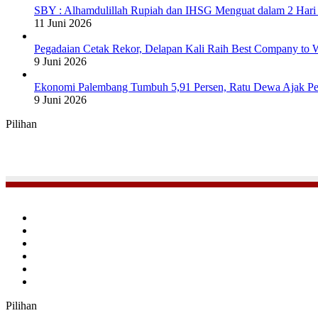
SBY : Alhamdulillah Rupiah dan IHSG Menguat dalam 2 Hari 
11 Juni 2026
Pegadaian Cetak Rekor, Delapan Kali Raih Best Company to W
9 Juni 2026
Ekonomi Palembang Tumbuh 5,91 Persen, Ratu Dewa Ajak Pe
9 Juni 2026
Pilihan
Facebook
Twitter
YouTube
Instagram
TikTok
RSS
Pilihan