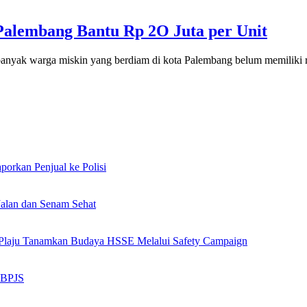
alembang Bantu Rp 2O Juta per Unit
 warga miskin yang berdiam di kota Palembang belum memiliki 
orkan Penjual ke Polisi
alan dan Senam Sehat
ng Plaju Tanamkan Budaya HSSE Melalui Safety Campaign
n BPJS