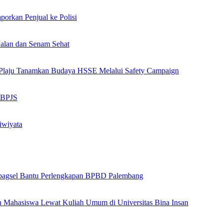
orkan Penjual ke Polisi
alan dan Senam Sehat
ng Plaju Tanamkan Budaya HSSE Melalui Safety Campaign
n BPJS
iwiyata
bagsel Bantu Perlengkapan BPBD Palembang
an Mahasiswa Lewat Kuliah Umum di Universitas Bina Insan