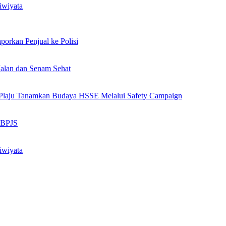
iwiyata
orkan Penjual ke Polisi
alan dan Senam Sehat
ng Plaju Tanamkan Budaya HSSE Melalui Safety Campaign
n BPJS
iwiyata