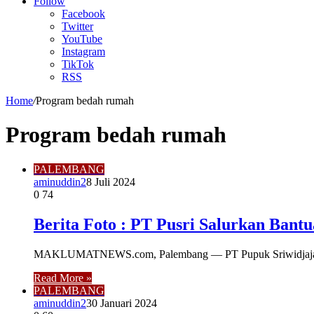
Article
Follow
Facebook
Twitter
YouTube
Instagram
TikTok
RSS
Home
/
Program bedah rumah
Program bedah rumah
PALEMBANG
aminuddin2
8 Juli 2024
0
74
Berita Foto : PT Pusri Salurkan Ban
MAKLUMATNEWS.com, Palembang — PT Pupuk Sriwidjaja (Pus
Read More »
PALEMBANG
aminuddin2
30 Januari 2024