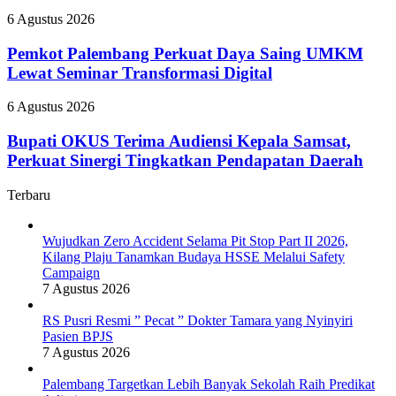
Pasien
Raih
BPJS
Pemkot
6 Agustus 2026
Predikat
Palembang
Adiwiyata
Perkuat
Pemkot Palembang Perkuat Daya Saing UMKM
Daya
Lewat Seminar Transformasi Digital
Saing
UMKM
Bupati
6 Agustus 2026
Lewat
OKUS
Seminar
Terima
Bupati OKUS Terima Audiensi Kepala Samsat,
Transformasi
Audiensi
Perkuat Sinergi Tingkatkan Pendapatan Daerah
Digital
Kepala
Samsat,
Terbaru
Perkuat
Sinergi
Tingkatkan
Wujudkan Zero Accident Selama Pit Stop Part II 2026,
Pendapatan
Kilang Plaju Tanamkan Budaya HSSE Melalui Safety
Daerah
Campaign
7 Agustus 2026
RS Pusri Resmi ” Pecat ” Dokter Tamara yang Nyinyiri
Pasien BPJS
7 Agustus 2026
Palembang Targetkan Lebih Banyak Sekolah Raih Predikat