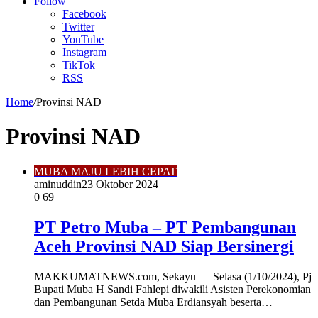
Article
Follow
Facebook
Twitter
YouTube
Instagram
TikTok
RSS
Home
/
Provinsi NAD
Provinsi NAD
MUBA MAJU LEBIH CEPAT
aminuddin2
3 Oktober 2024
0
69
PT Petro Muba – PT Pembangunan
Aceh Provinsi NAD Siap Bersinergi
MAKKUMATNEWS.com, Sekayu — Selasa (1/10/2024), Pj
Bupati Muba H Sandi Fahlepi diwakili Asisten Perekonomian
dan Pembangunan Setda Muba Erdiansyah beserta…