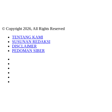
© Copyright 2026, All Rights Reserved
TENTANG KAMI
SUSUNAN REDAKSI
DISCLAIMER
PEDOMAN SIBER
Facebook
Twitter
YouTube
Instagram
TikTok
RSS
Back
to
top
button