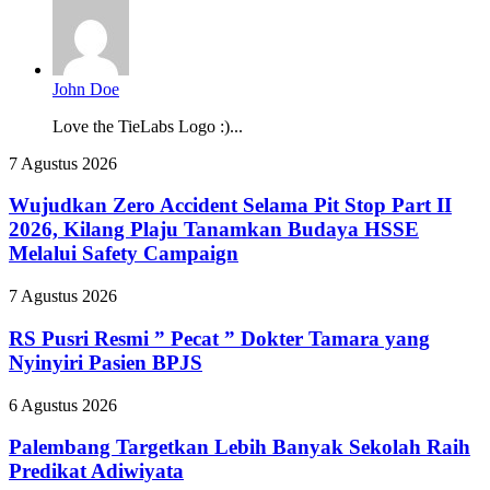
John Doe
Love the TieLabs Logo :)...
Wujudkan
7 Agustus 2026
Zero
Accident
Wujudkan Zero Accident Selama Pit Stop Part II
Selama
2026, Kilang Plaju Tanamkan Budaya HSSE
Pit
Melalui Safety Campaign
Stop
Part
RS
7 Agustus 2026
II
Pusri
2026,
Resmi
RS Pusri Resmi ” Pecat ” Dokter Tamara yang
Kilang
”
Plaju
Nyinyiri Pasien BPJS
Pecat
Tanamkan
”
Budaya
Palembang
6 Agustus 2026
Dokter
HSSE
Targetkan
Tamara
Melalui
Lebih
Palembang Targetkan Lebih Banyak Sekolah Raih
yang
Safety
Banyak
Predikat Adiwiyata
Nyinyiri
Campaign
Sekolah