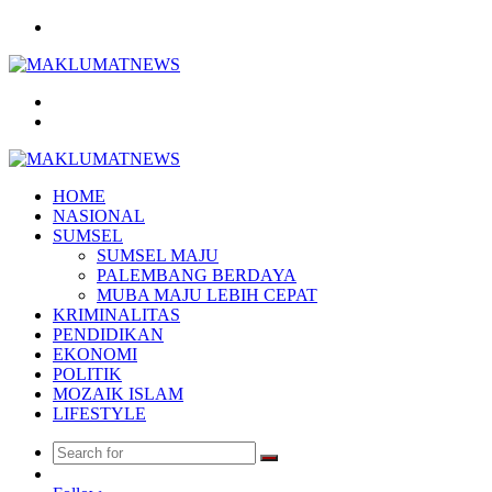
Menu
Search
for
Log
In
HOME
NASIONAL
SUMSEL
SUMSEL MAJU
PALEMBANG BERDAYA
MUBA MAJU LEBIH CEPAT
KRIMINALITAS
PENDIDIKAN
EKONOMI
POLITIK
MOZAIK ISLAM
LIFESTYLE
Search
Random
for