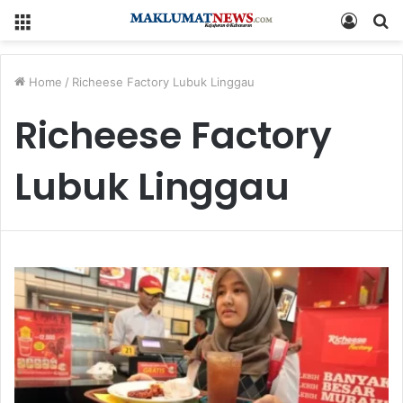
Menu
Log
S
In
fo
Home
/
Richeese Factory Lubuk Linggau
Richeese Factory
Lubuk Linggau