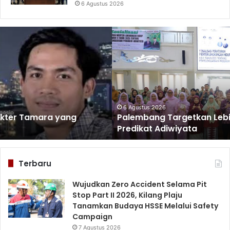
6 Agustus 2026
Palembang
Targetkan
Lebih
Banyak
Sekolah
Raih
Predikat
Adiwiyata
6 Agustus 2026
Palembang Targetkan Lebih Banyak Sekolah Raih
Predikat Adiwiyata
Terbaru
Wujudkan Zero Accident Selama Pit
Stop Part II 2026, Kilang Plaju
Tanamkan Budaya HSSE Melalui Safety
Campaign
7 Agustus 2026