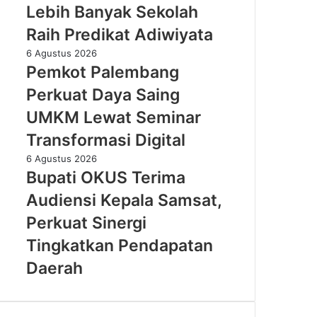
yang
Lebih Banyak Sekolah
Banyak
Nyinyiri
Sekolah
Raih Predikat Adiwiyata
Pasien
Raih
BPJS
Pemkot
6 Agustus 2026
Predikat
Palembang
Pemkot Palembang
Adiwiyata
Perkuat
Perkuat Daya Saing
Daya
Saing
UMKM Lewat Seminar
UMKM
Transformasi Digital
Lewat
Seminar
Bupati
6 Agustus 2026
Transformasi
OKUS
Bupati OKUS Terima
Digital
Terima
Audiensi Kepala Samsat,
Audiensi
Kepala
Perkuat Sinergi
Samsat,
Tingkatkan Pendapatan
Perkuat
Sinergi
Daerah
Tingkatkan
Pendapatan
Daerah