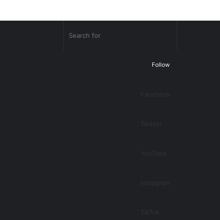
Random
Search
Article
for
Follow
Facebook
Twitter
YouTube
Instagram
TikTok