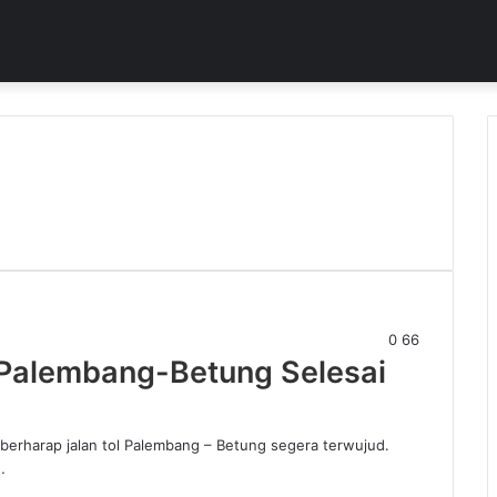
0
66
l Palembang-Betung Selesai
arap jalan tol Palembang – Betung segera terwujud.
…