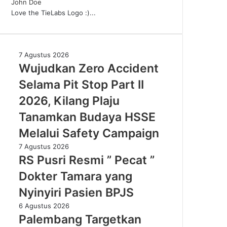
John Doe
Love the TieLabs Logo :)...
Wujudkan
7 Agustus 2026
Zero
Wujudkan Zero Accident
Accident
Selama Pit Stop Part II
Selama
Pit
2026, Kilang Plaju
Stop
Tanamkan Budaya HSSE
Part
II
Melalui Safety Campaign
2026,
RS
7 Agustus 2026
Kilang
Pusri
RS Pusri Resmi ” Pecat ”
Plaju
Resmi
Tanamkan
Dokter Tamara yang
”
Budaya
Pecat
Nyinyiri Pasien BPJS
HSSE
”
Melalui
Palembang
6 Agustus 2026
Dokter
Safety
Targetkan
Palembang Targetkan
Tamara
Campaign
Lebih