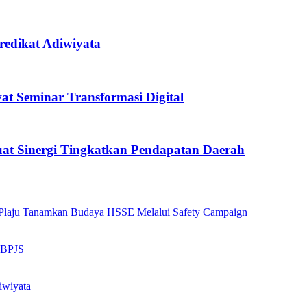
redikat Adiwiyata
 Seminar Transformasi Digital
at Sinergi Tingkatkan Pendapatan Daerah
ng Plaju Tanamkan Budaya HSSE Melalui Safety Campaign
n BPJS
iwiyata