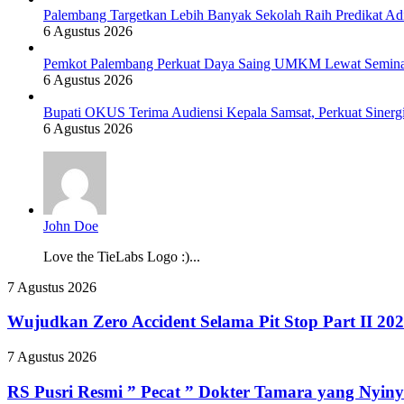
Palembang Targetkan Lebih Banyak Sekolah Raih Predikat Ad
6 Agustus 2026
Pemkot Palembang Perkuat Daya Saing UMKM Lewat Seminar 
6 Agustus 2026
Bupati OKUS Terima Audiensi Kepala Samsat, Perkuat Sinerg
6 Agustus 2026
John Doe
Love the TieLabs Logo :)...
Wujudkan
7 Agustus 2026
Zero
Accident
Wujudkan Zero Accident Selama Pit Stop Part II 2
Selama
Pit
RS
7 Agustus 2026
Stop
Pusri
Part
Resmi
RS Pusri Resmi ” Pecat ” Dokter Tamara yang Nyiny
II