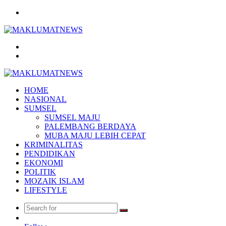
Menu
Search
for
Log
In
HOME
NASIONAL
SUMSEL
SUMSEL MAJU
PALEMBANG BERDAYA
MUBA MAJU LEBIH CEPAT
KRIMINALITAS
PENDIDIKAN
EKONOMI
POLITIK
MOZAIK ISLAM
LIFESTYLE
Search
Random
for