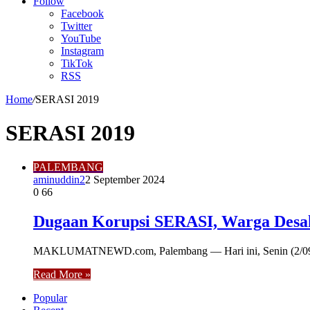
Article
Follow
Facebook
Twitter
YouTube
Instagram
TikTok
RSS
Home
/
SERASI 2019
SERASI 2019
PALEMBANG
aminuddin2
2 September 2024
0
66
Dugaan Korupsi SERASI, Warga Desak
MAKLUMATNEWD.com, Palembang — Hari ini, Senin (2/09/202
Read More »
Popular