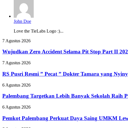
John Doe
Love the TieLabs Logo :)...
Wujudkan
7 Agustus 2026
Zero
Accident
Wujudkan Zero Accident Selama Pit Stop Part II 2
Selama
Pit
RS
7 Agustus 2026
Stop
Pusri
Part
Resmi
RS Pusri Resmi ” Pecat ” Dokter Tamara yang Nyiny
II
”
2026,
Pecat
Palembang
6 Agustus 2026
Kilang
”
Targetkan
Plaju
Dokter
Lebih
Palembang Targetkan Lebih Banyak Sekolah Raih P
Tanamkan
Tamara
Banyak
Budaya
yang
Sekolah
Pemkot
6 Agustus 2026
HSSE
Nyinyiri
Raih
Palembang
Melalui
Pasien
Predikat
Perkuat
Safety
Pemkot Palembang Perkuat Daya Saing UMKM Lewat
BPJS
Adiwiyata
Daya
Campaign
Saing