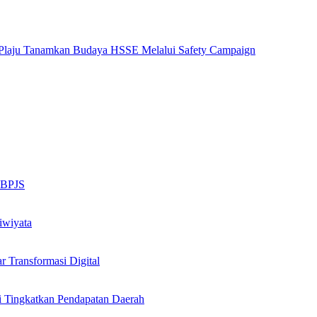
ng Plaju Tanamkan Budaya HSSE Melalui Safety Campaign
n BPJS
iwiyata
Transformasi Digital
i Tingkatkan Pendapatan Daerah