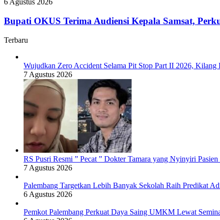
Bupati
6 Agustus 2026
UMKM
OKUS
Lewat
Terima
Bupati OKUS Terima Audiensi Kepala Samsat, Perku
Seminar
Audiensi
Transformasi
Kepala
Terbaru
Digital
Samsat,
Perkuat
Sinergi
Wujudkan Zero Accident Selama Pit Stop Part II 2026, Kila
Tingkatkan
7 Agustus 2026
Pendapatan
Daerah
RS Pusri Resmi ” Pecat ” Dokter Tamara yang Nyinyiri Pasie
7 Agustus 2026
Palembang Targetkan Lebih Banyak Sekolah Raih Predikat Ad
6 Agustus 2026
Pemkot Palembang Perkuat Daya Saing UMKM Lewat Seminar 