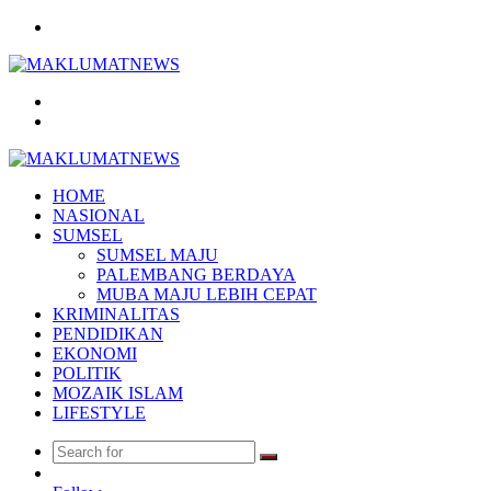
Menu
Search
for
Log
In
HOME
NASIONAL
SUMSEL
SUMSEL MAJU
PALEMBANG BERDAYA
MUBA MAJU LEBIH CEPAT
KRIMINALITAS
PENDIDIKAN
EKONOMI
POLITIK
MOZAIK ISLAM
LIFESTYLE
Search
Random
for