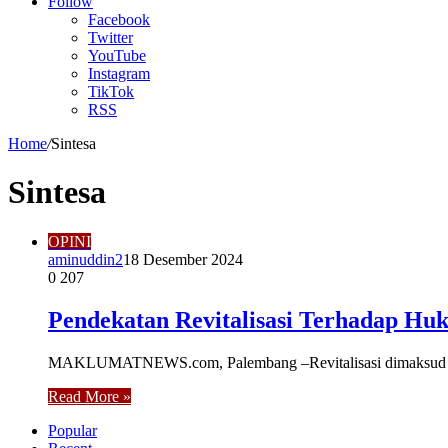
Article
Follow
Facebook
Twitter
YouTube
Instagram
TikTok
RSS
Home
/
Sintesa
Sintesa
OPINI
aminuddin2
18 Desember 2024
0
207
Pendekatan Revitalisasi Terhadap Huk
MAKLUMATNEWS.com, Palembang –Revitalisasi dimaksud adala
Read More »
Popular