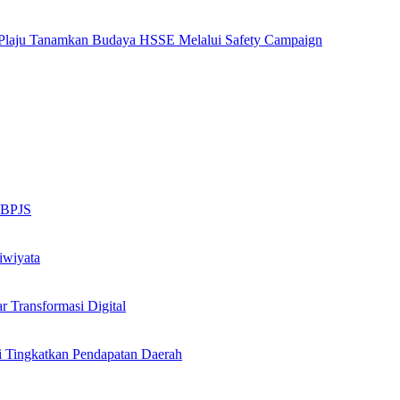
ng Plaju Tanamkan Budaya HSSE Melalui Safety Campaign
n BPJS
iwiyata
Transformasi Digital
i Tingkatkan Pendapatan Daerah