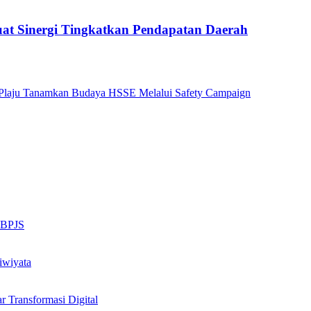
at Sinergi Tingkatkan Pendapatan Daerah
ng Plaju Tanamkan Budaya HSSE Melalui Safety Campaign
n BPJS
iwiyata
Transformasi Digital