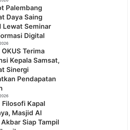
r
at,
an
pil