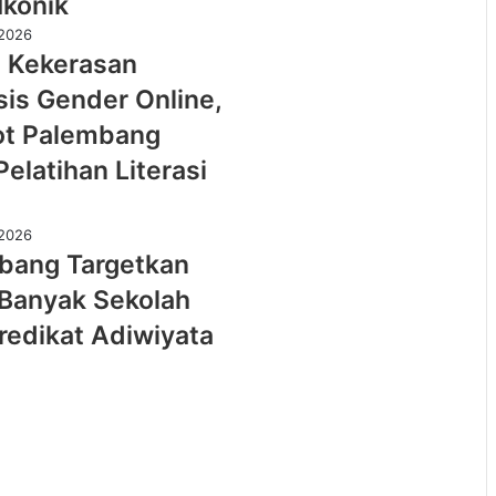
ne,
si
ta