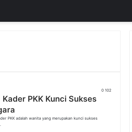
0
102
: Kader PKK Kunci Sukses
gara
er PKK adalah wanita yang merupakan kunci sukses
…