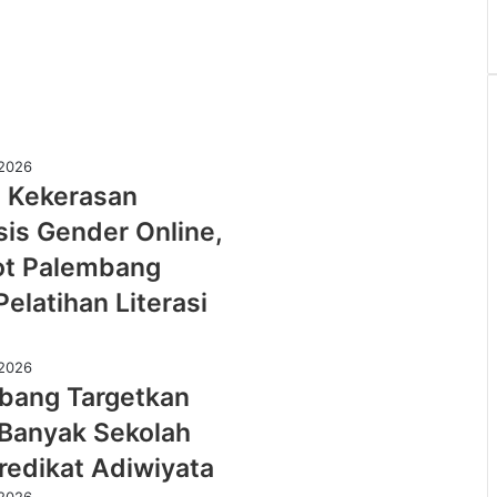
ne,
si
ta