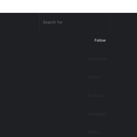
Random
Search
Article
for
Follow
Facebook
Twitter
YouTube
Instagram
TikTok