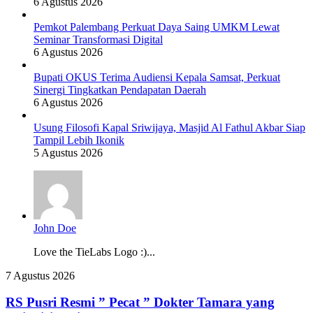
6 Agustus 2026
Pemkot Palembang Perkuat Daya Saing UMKM Lewat
Seminar Transformasi Digital
6 Agustus 2026
Bupati OKUS Terima Audiensi Kepala Samsat, Perkuat
Sinergi Tingkatkan Pendapatan Daerah
6 Agustus 2026
Usung Filosofi Kapal Sriwijaya, Masjid Al Fathul Akbar Siap
Tampil Lebih Ikonik
5 Agustus 2026
John Doe
Love the TieLabs Logo :)...
RS
7 Agustus 2026
Pusri
Resmi
RS Pusri Resmi ” Pecat ” Dokter Tamara yang
”