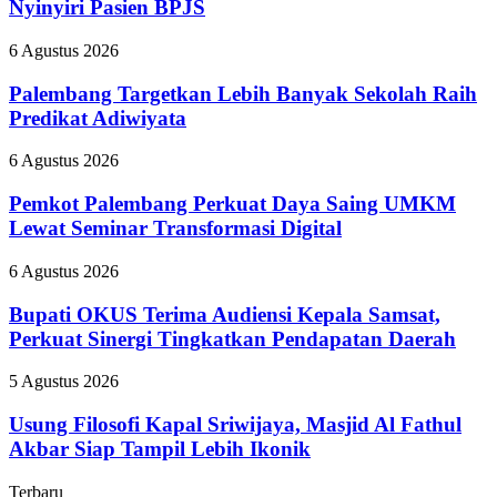
Nyinyiri Pasien BPJS
Pecat
”
Palembang
6 Agustus 2026
Dokter
Targetkan
Tamara
Lebih
Palembang Targetkan Lebih Banyak Sekolah Raih
yang
Banyak
Predikat Adiwiyata
Nyinyiri
Sekolah
Pasien
Raih
BPJS
Pemkot
6 Agustus 2026
Predikat
Palembang
Adiwiyata
Perkuat
Pemkot Palembang Perkuat Daya Saing UMKM
Daya
Lewat Seminar Transformasi Digital
Saing
UMKM
Bupati
6 Agustus 2026
Lewat
OKUS
Seminar
Terima
Bupati OKUS Terima Audiensi Kepala Samsat,
Transformasi
Audiensi
Perkuat Sinergi Tingkatkan Pendapatan Daerah
Digital
Kepala
Samsat,
Usung
5 Agustus 2026
Perkuat
Filosofi
Sinergi
Kapal
Usung Filosofi Kapal Sriwijaya, Masjid Al Fathul
Tingkatkan
Sriwijaya,
Akbar Siap Tampil Lebih Ikonik
Pendapatan
Masjid
Daerah
Al
Terbaru