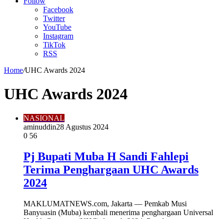
Article
Follow
Facebook
Twitter
YouTube
Instagram
TikTok
RSS
Home
/
UHC Awards 2024
UHC Awards 2024
NASIONAL
aminuddin2
8 Agustus 2024
0
56
Pj Bupati Muba H Sandi Fahlepi
Terima Penghargaan UHC Awards
2024
MAKLUMATNEWS.com, Jakarta — Pemkab Musi
Banyuasin (Muba) kembali menerima penghargaan Universal