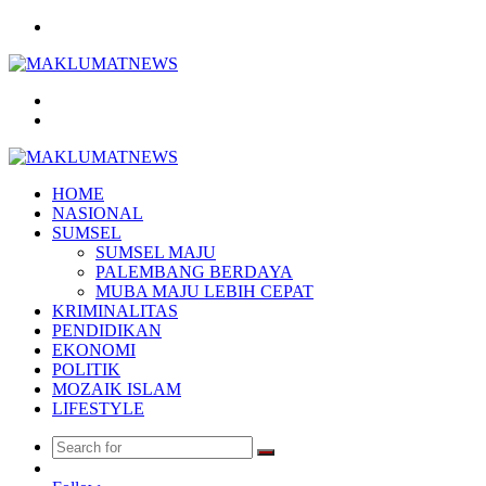
Menu
Search
for
Log
In
HOME
NASIONAL
SUMSEL
SUMSEL MAJU
PALEMBANG BERDAYA
MUBA MAJU LEBIH CEPAT
KRIMINALITAS
PENDIDIKAN
EKONOMI
POLITIK
MOZAIK ISLAM
LIFESTYLE
Search
Random
for