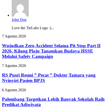
John Doe
Love the TieLabs Logo :)...
Wujudkan
7 Agustus 2026
Zero
Accident
Wujudkan Zero Accident Selama Pit Stop Part II
Selama
2026, Kilang Plaju Tanamkan Budaya HSSE
Pit
Melalui Safety Campaign
Stop
Part
RS
7 Agustus 2026
II
Pusri
2026,
Resmi
RS Pusri Resmi ” Pecat ” Dokter Tamara yang
Kilang
”
Plaju
Nyinyiri Pasien BPJS
Pecat
Tanamkan
”
Budaya
Palembang
6 Agustus 2026
Dokter
HSSE
Targetkan
Tamara
Melalui
Lebih
Palembang Targetkan Lebih Banyak Sekolah Raih
yang
Safety
Banyak
Predikat Adiwiyata
Nyinyiri
Campaign
Sekolah