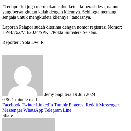
“Terlapor ini juga merupakan calon ketua koperasi desa, namun
yang bersangkutan kalah dengan kliennya. Sehingga memang
sengaja untuk mengkudeta kliennya,”tandasnya.
Laporan Pelapor sudah diterima dengan nomor registrasi Nomor:
LP/B/762/VII/2024/SPKT/Polda Sumatera Selatan.
Reporter : Yola Dwi R
Send
an
email
Jemy Saputera
19 Juli 2024
0
96
1 minute read
Facebook
Twitter
LinkedIn
Tumblr
Pinterest
Reddit
Messenger
Messenger
WhatsApp
Telegram
Line
Share
Facebook
Twitter
LinkedIn
Pinterest
Reddit
Messenger
Messenger
WhatsApp
Telegram
Share
Print
via
Email