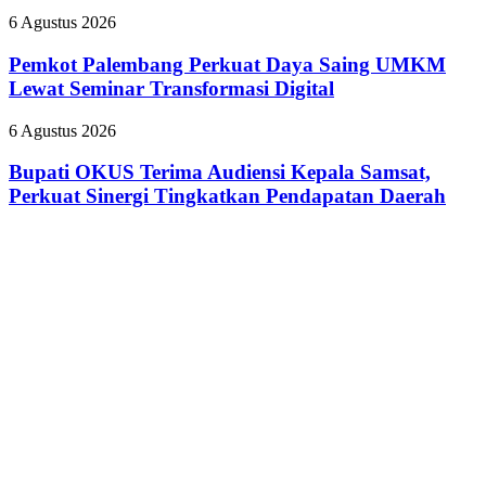
Pasien
Raih
BPJS
Pemkot
6 Agustus 2026
Predikat
Palembang
Adiwiyata
Perkuat
Pemkot Palembang Perkuat Daya Saing UMKM
Daya
Lewat Seminar Transformasi Digital
Saing
UMKM
Bupati
6 Agustus 2026
Lewat
OKUS
Seminar
Terima
Bupati OKUS Terima Audiensi Kepala Samsat,
Transformasi
Audiensi
Perkuat Sinergi Tingkatkan Pendapatan Daerah
Digital
Kepala
Samsat,
Perkuat
Sinergi
Tingkatkan
Pendapatan
Daerah