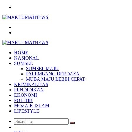
Menu
Search
for
Log
In
HOME
NASIONAL
SUMSEL
SUMSEL MAJU
PALEMBANG BERDAYA
MUBA MAJU LEBIH CEPAT
KRIMINALITAS
PENDIDIKAN
EKONOMI
POLITIK
MOZAIK ISLAM
LIFESTYLE
Search
Random
for