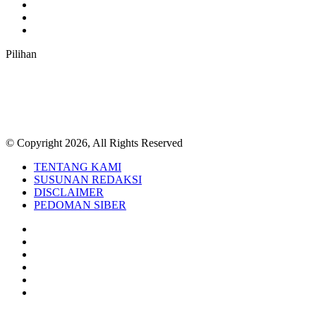
Instagram
TikTok
RSS
Pilihan
© Copyright 2026, All Rights Reserved
TENTANG KAMI
SUSUNAN REDAKSI
DISCLAIMER
PEDOMAN SIBER
Facebook
Twitter
YouTube
Instagram
TikTok
RSS
Back