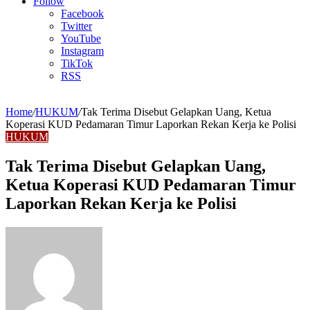
Article
Follow
Facebook
Twitter
YouTube
Instagram
TikTok
RSS
Home
/
HUKUM
/
Tak Terima Disebut Gelapkan Uang, Ketua
Koperasi KUD Pedamaran Timur Laporkan Rekan Kerja ke Polisi
HUKUM
Tak Terima Disebut Gelapkan Uang,
Ketua Koperasi KUD Pedamaran Timur
Laporkan Rekan Kerja ke Polisi
Send
an
email