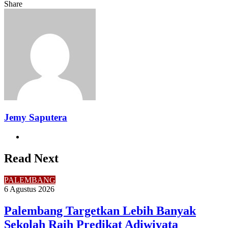
Share
Facebook
Twitter
LinkedIn
Pinterest
Reddit
Messenger
Messenger
WhatsApp
Telegram
Share
Print
via
Email
Jemy Saputera
Website
Read Next
PALEMBANG
6 Agustus 2026
Palembang Targetkan Lebih Banyak
Sekolah Raih Predikat Adiwiyata