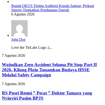
Bupati OKUS Terima Audiensi Kepala Samsat, Perkuat
Sinergi Tingkatkan Pendapatan Daerah
6 Agustus 2026
John Doe
Love the TieLabs Logo :)...
Wujudkan
7 Agustus 2026
Zero
Accident
Wujudkan Zero Accident Selama Pit Stop Part II
Selama
2026, Kilang Plaju Tanamkan Budaya HSSE
Pit
Melalui Safety Campaign
Stop
Part
RS
7 Agustus 2026
II
Pusri
2026,
Resmi
RS Pusri Resmi ” Pecat ” Dokter Tamara yang
Kilang
”
Plaju
Nyinyiri Pasien BPJS
Pecat
Tanamkan
”