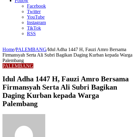
Article
Follow
Facebook
Twitter
YouTube
Instagram
TikTok
RSS
Home
/
PALEMBANG
/
Idul Adha 1447 H, Fauzi Amro Bersama
Firmansyah Serta Ali Subri Bagikan Daging Kurban kepada Warga
Palembang
PALEMBANG
Idul Adha 1447 H, Fauzi Amro Bersama
Firmansyah Serta Ali Subri Bagikan
Daging Kurban kepada Warga
Palembang
Send
an
email