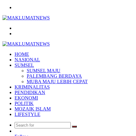
Menu
Search
for
Log
In
HOME
NASIONAL
SUMSEL
SUMSEL MAJU
PALEMBANG BERDAYA
MUBA MAJU LEBIH CEPAT
KRIMINALITAS
PENDIDIKAN
EKONOMI
POLITIK
MOZAIK ISLAM
LIFESTYLE
Search
Random
for