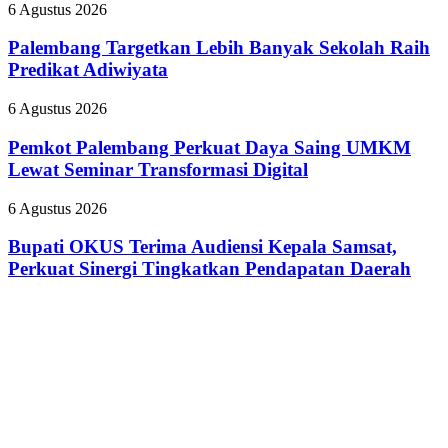
Budaya
Palembang
6 Agustus 2026
Dokter
HSSE
Targetkan
Tamara
Melalui
Lebih
Palembang Targetkan Lebih Banyak Sekolah Raih
yang
Safety
Banyak
Predikat Adiwiyata
Nyinyiri
Campaign
Sekolah
Pasien
Raih
BPJS
Pemkot
6 Agustus 2026
Predikat
Palembang
Adiwiyata
Perkuat
Pemkot Palembang Perkuat Daya Saing UMKM
Daya
Lewat Seminar Transformasi Digital
Saing
UMKM
Bupati
6 Agustus 2026
Lewat
OKUS
Seminar
Terima
Bupati OKUS Terima Audiensi Kepala Samsat,
Transformasi
Audiensi
Perkuat Sinergi Tingkatkan Pendapatan Daerah
Digital
Kepala
Samsat,
Perkuat
Sinergi
Tingkatkan
Pendapatan
Daerah