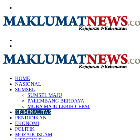
Menu
Search
for
Log
In
HOME
NASIONAL
SUMSEL
SUMSEL MAJU
PALEMBANG BERDAYA
MUBA MAJU LEBIH CEPAT
KRIMINALITAS
PENDIDIKAN
EKONOMI
POLITIK
MOZAIK ISLAM