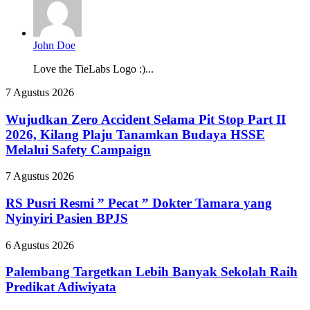
John Doe
Love the TieLabs Logo :)...
Wujudkan
7 Agustus 2026
Zero
Accident
Wujudkan Zero Accident Selama Pit Stop Part II
Selama
2026, Kilang Plaju Tanamkan Budaya HSSE
Pit
Melalui Safety Campaign
Stop
Part
RS
7 Agustus 2026
II
Pusri
2026,
Resmi
RS Pusri Resmi ” Pecat ” Dokter Tamara yang
Kilang
”
Plaju
Nyinyiri Pasien BPJS
Pecat
Tanamkan
”
Budaya
Palembang
6 Agustus 2026
Dokter
HSSE
Targetkan
Tamara
Melalui
Lebih
Palembang Targetkan Lebih Banyak Sekolah Raih
yang
Safety
Banyak
Predikat Adiwiyata
Nyinyiri
Campaign
Sekolah
Pasien
Raih