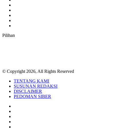
Twitter
YouTube
Instagram
TikTok
RSS
Pilihan
© Copyright 2026, All Rights Reserved
TENTANG KAMI
SUSUNAN REDAKSI
DISCLAIMER
PEDOMAN SIBER
Facebook
Twitter
YouTube
Instagram
TikTok