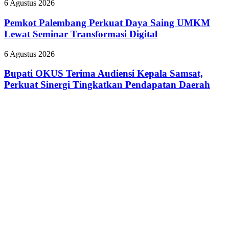
BPJS
Pemkot
6 Agustus 2026
Predikat
Palembang
Adiwiyata
Perkuat
Pemkot Palembang Perkuat Daya Saing UMKM
Daya
Lewat Seminar Transformasi Digital
Saing
UMKM
Bupati
6 Agustus 2026
Lewat
OKUS
Seminar
Terima
Bupati OKUS Terima Audiensi Kepala Samsat,
Transformasi
Audiensi
Perkuat Sinergi Tingkatkan Pendapatan Daerah
Digital
Kepala
Samsat,
Perkuat
Sinergi
Tingkatkan
Pendapatan
Daerah