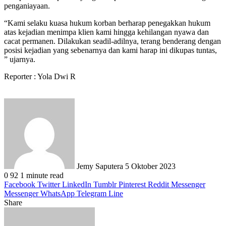
penganiayaan.
“Kami selaku kuasa hukum korban berharap penegakkan hukum
atas kejadian menimpa klien kami hingga kehilangan nyawa dan
cacat permanen. Dilakukan seadil-adilnya, terang benderang dengan
posisi kejadian yang sebenarnya dan kami harap ini dikupas tuntas,
” ujarnya.
Reporter : Yola Dwi R
Send
an
email
Jemy Saputera
5 Oktober 2023
0
92
1 minute read
Facebook
Twitter
LinkedIn
Tumblr
Pinterest
Reddit
Messenger
Messenger
WhatsApp
Telegram
Line
Share
Facebook
Twitter
LinkedIn
Pinterest
Reddit
Messenger
Messenger
WhatsApp
Telegram
Share
Print
via