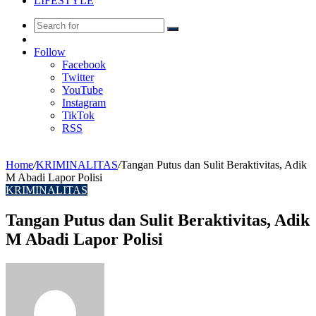
LIFESTYLE
Search
Random
for
Article
Follow
Facebook
Twitter
YouTube
Instagram
TikTok
RSS
Home
/
KRIMINALITAS
/
Tangan Putus dan Sulit Beraktivitas, Adik
M Abadi Lapor Polisi
KRIMINALITAS
Tangan Putus dan Sulit Beraktivitas, Adik
M Abadi Lapor Polisi
Send
an
email