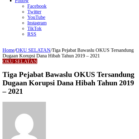
Article
Follow
Facebook
Twitter
YouTube
Instagram
TikTok
RSS
Home
/
OKU SELATAN
/
Tiga Pejabat Bawaslu OKUS Tersandung
Dugaan Korupsi Dana Hibah Tahun 2019 – 2021
OKU SELATAN
Tiga Pejabat Bawaslu OKUS Tersandung
Dugaan Korupsi Dana Hibah Tahun 2019
– 2021
Send
an
email