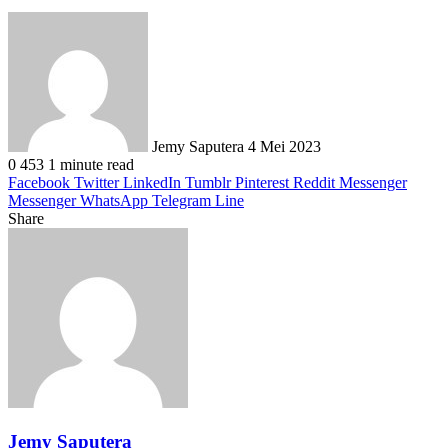
Send
an
email
Jemy Saputera
4 Mei 2023
0
453
1 minute read
Facebook
Twitter
LinkedIn
Tumblr
Pinterest
Reddit
Messenger
Messenger
WhatsApp
Telegram
Line
Share
Facebook
Twitter
LinkedIn
Pinterest
Reddit
Messenger
Messenger
WhatsApp
Telegram
Share
Print
via
Email
Jemy Saputera