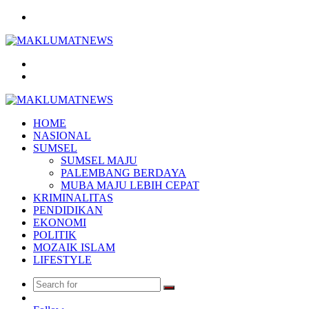
Menu
Search
for
Log
In
HOME
NASIONAL
SUMSEL
SUMSEL MAJU
PALEMBANG BERDAYA
MUBA MAJU LEBIH CEPAT
KRIMINALITAS
PENDIDIKAN
EKONOMI
POLITIK
MOZAIK ISLAM
LIFESTYLE
Search
Random
for