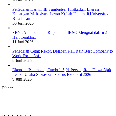
Pegadaian Kanwil III Sumbagsel Tingkatkan Literasi
Keuangan Mahasiswa Lewat Kuliah Umum di Universitas
Bina Insan
30 Juni 2026
SBY : Alhamdulillah Rupiah dan IHSG Menguat dalam 2
Hari Terakhir..!
11 Juni 2026
Pegadaian Cetak Rekor, Delapan Kali Raih Best Company to
Work For in Asia
9 Juni 2026
Ekonomi Palembang Tumbuh 5,91 Persen, Ratu Dewa Ajak
Pelaku Usaha Sukseskan Sensus Ekonomi 2026
9 Juni 2026
Pilihan