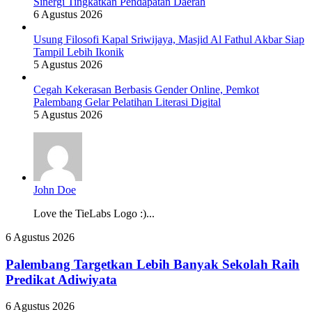
Sinergi Tingkatkan Pendapatan Daerah
6 Agustus 2026
Usung Filosofi Kapal Sriwijaya, Masjid Al Fathul Akbar Siap
Tampil Lebih Ikonik
5 Agustus 2026
Cegah Kekerasan Berbasis Gender Online, Pemkot
Palembang Gelar Pelatihan Literasi Digital
5 Agustus 2026
John Doe
Love the TieLabs Logo :)...
Palembang
6 Agustus 2026
Targetkan
Lebih
Palembang Targetkan Lebih Banyak Sekolah Raih
Banyak
Predikat Adiwiyata
Sekolah
Raih
Pemkot
6 Agustus 2026
Predikat