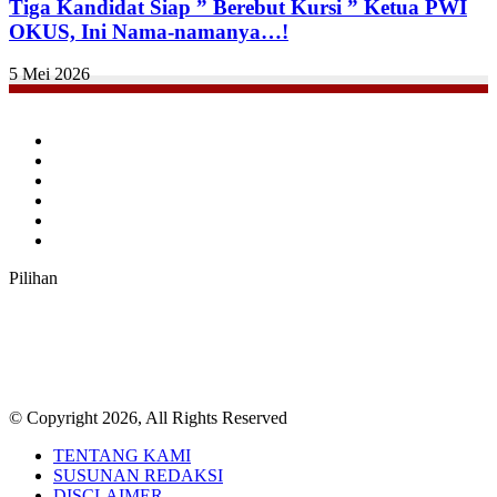
Tiga Kandidat Siap ” Berebut Kursi ” Ketua PWI
OKUS, Ini Nama-namanya…!
5 Mei 2026
Facebook
Twitter
YouTube
Instagram
TikTok
RSS
Pilihan
© Copyright 2026, All Rights Reserved
TENTANG KAMI
SUSUNAN REDAKSI
DISCLAIMER