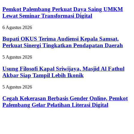
Palembang
Adiwiyata
Perkuat
Pemkot Palembang Perkuat Daya Saing UMKM
Daya
Lewat Seminar Transformasi Digital
Saing
UMKM
Bupati
6 Agustus 2026
Lewat
OKUS
Seminar
Terima
Bupati OKUS Terima Audiensi Kepala Samsat,
Transformasi
Audiensi
Perkuat Sinergi Tingkatkan Pendapatan Daerah
Digital
Kepala
Samsat,
Usung
5 Agustus 2026
Perkuat
Filosofi
Sinergi
Kapal
Usung Filosofi Kapal Sriwijaya, Masjid Al Fathul
Tingkatkan
Sriwijaya,
Akbar Siap Tampil Lebih Ikonik
Pendapatan
Masjid
Daerah
Al
Cegah
5 Agustus 2026
Fathul
Kekerasan
Akbar
Berbasis
Cegah Kekerasan Berbasis Gender Online, Pemkot
Siap
Gender
Palembang Gelar Pelatihan Literasi Digital
Tampil
Online,
Lebih
Pemkot
Ikonik
Palembang
Gelar
Pelatihan