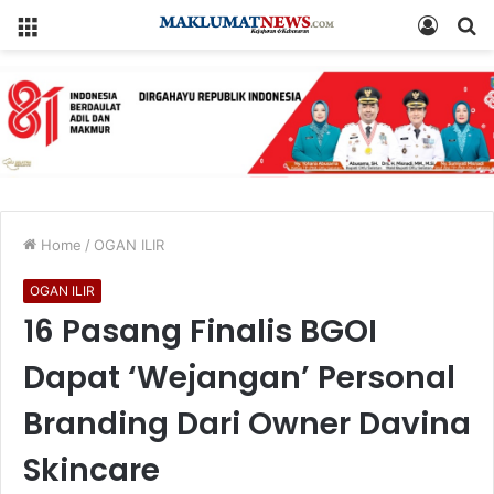
Menu
Log
S
In
fo
Home
/
OGAN ILIR
OGAN ILIR
16 Pasang Finalis BGOI
Dapat ‘Wejangan’ Personal
Branding Dari Owner Davina
Skincare