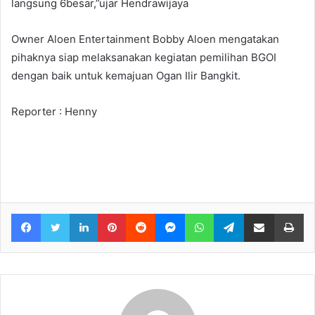
langsung 6besar,”ujar Hendrawijaya
Owner Aloen Entertainment Bobby Aloen mengatakan
pihaknya siap melaksanakan kegiatan pemilihan BGOI
dengan baik untuk kemajuan Ogan Ilir Bangkit.
Reporter : Henny
Facebook
Twitter
LinkedIn
Pinterest
Reddit
Messenger
WhatsApp
Telegram
Share via Email
Pr