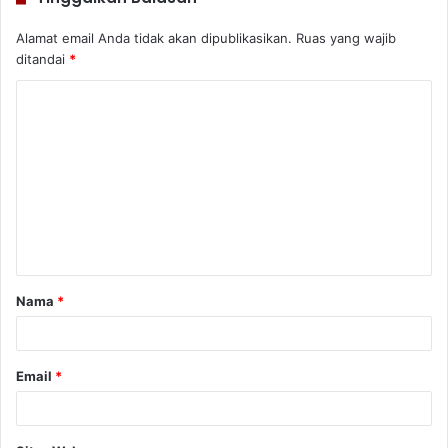
Alamat email Anda tidak akan dipublikasikan.
Ruas yang wajib
ditandai
*
K
o
m
e
n
t
a
Nama
*
r
*
Email
*