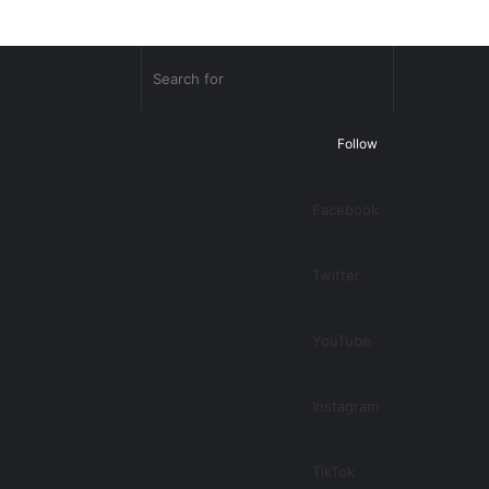
Random
Search
Article
for
Follow
Facebook
Twitter
YouTube
Instagram
TikTok