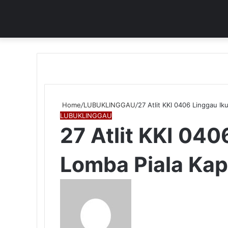
Home
/
LUBUKLINGGAU
/
27 Atlit KKI 0406 Linggau I
LUBUKLINGGAU
27 Atlit KKI 040
Lomba Piala Ka
Send
an
email