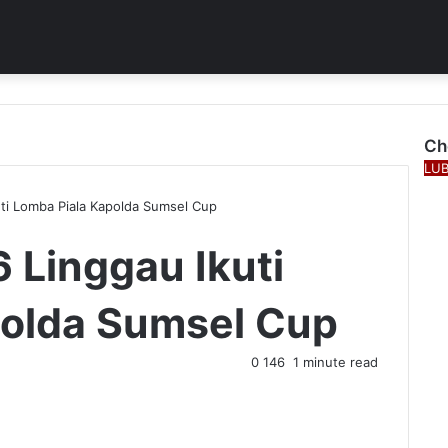
Ch
Clo
LU
kuti Lomba Piala Kapolda Sumsel Cup
6 Linggau Ikuti
polda Sumsel Cup
0
146
1 minute read