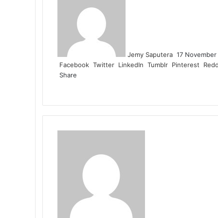
an
email
Jemy Saputera
17 November
Facebook
Twitter
LinkedIn
Tumblr
Pinterest
Redd
Share
Facebook
Twitter
LinkedIn
Pinterest
Reddit
Messenger
Messenger
WhatsApp
Telegram
Share
Print
via
Email