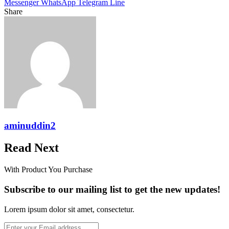
Messenger
WhatsApp
Telegram
Line
Share
Facebook
Twitter
LinkedIn
Pinterest
Reddit
Messenger
Messenger
WhatsApp
Telegram
Share
Print
via
Email
aminuddin2
Read Next
With Product You Purchase
Subscribe to our mailing list to get the new updates!
Lorem ipsum dolor sit amet, consectetur.
Enter