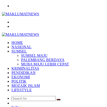
Menu
Search
for
Log
In
HOME
NASIONAL
SUMSEL
SUMSEL MAJU
PALEMBANG BERDAYA
MUBA MAJU LEBIH CEPAT
KRIMINALITAS
PENDIDIKAN
EKONOMI
POLITIK
MOZAIK ISLAM
LIFESTYLE
Search
Random
for