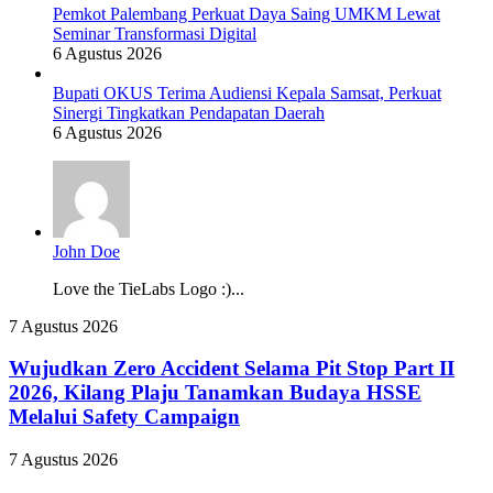
Pemkot Palembang Perkuat Daya Saing UMKM Lewat
Seminar Transformasi Digital
6 Agustus 2026
Bupati OKUS Terima Audiensi Kepala Samsat, Perkuat
Sinergi Tingkatkan Pendapatan Daerah
6 Agustus 2026
John Doe
Love the TieLabs Logo :)...
Wujudkan
7 Agustus 2026
Zero
Accident
Wujudkan Zero Accident Selama Pit Stop Part II
Selama
2026, Kilang Plaju Tanamkan Budaya HSSE
Pit
Melalui Safety Campaign
Stop
Part
RS
7 Agustus 2026
II
Pusri
2026,