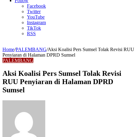
Article
Follow
Facebook
Twitter
YouTube
Instagram
TikTok
RSS
Home
/
PALEMBANG
/
Aksi Koalisi Pers Sumsel Tolak Revisi RUU
Penyiaran di Halaman DPRD Sumsel
PALEMBANG
Aksi Koalisi Pers Sumsel Tolak Revisi
RUU Penyiaran di Halaman DPRD
Sumsel
Send
an
email