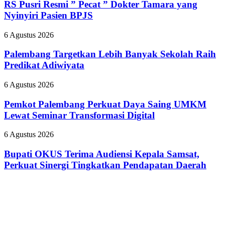
Resmi
RS Pusri Resmi ” Pecat ” Dokter Tamara yang
Kilang
”
Plaju
Nyinyiri Pasien BPJS
Pecat
Tanamkan
”
Budaya
Palembang
6 Agustus 2026
Dokter
HSSE
Targetkan
Tamara
Melalui
Lebih
Palembang Targetkan Lebih Banyak Sekolah Raih
yang
Safety
Banyak
Predikat Adiwiyata
Nyinyiri
Campaign
Sekolah
Pasien
Raih
BPJS
Pemkot
6 Agustus 2026
Predikat
Palembang
Adiwiyata
Perkuat
Pemkot Palembang Perkuat Daya Saing UMKM
Daya
Lewat Seminar Transformasi Digital
Saing
UMKM
Bupati
6 Agustus 2026
Lewat
OKUS
Seminar
Terima
Bupati OKUS Terima Audiensi Kepala Samsat,
Transformasi
Audiensi
Perkuat Sinergi Tingkatkan Pendapatan Daerah
Digital
Kepala
Samsat,
Perkuat
Sinergi
Tingkatkan
Pendapatan
Daerah